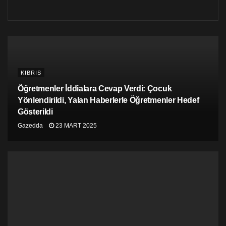
prensipte anlaşmaya varılmasının ardından ilk kapatılan
barikat olma özelliğini taşıyan Lokmacı Barikatı’nda da
hazırlıklar yeniden başladı.
KIBRIS
Öğretmenler İddialara Cevap Verdi: Çocuk
Yönlendirildi, Yalan Haberlerle Öğretmenler Hedef
Gösterildi
Kıbrıs’ın güneyinde çekilen demir set, güvenlik ekipleri
Gazedda
23 MART 2025
tarafından kaldırılıyor.
Lokmacı geçiş noktası, 29 Şubat 2020 tarihinde, Kıbrıs
Cumhuriyeti tarafından kapatılmıştı.