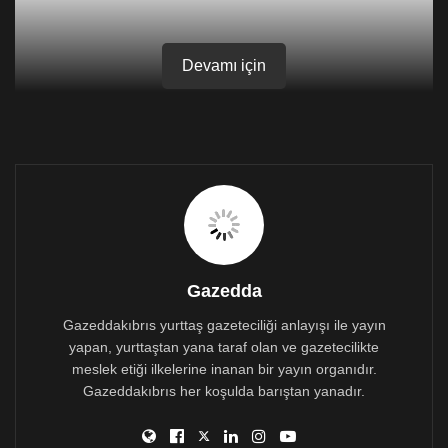
Devamı için
Gazedda
Gazeddakıbrıs yurttaş gazeteciliği anlayışı ile yayın
yapan, yurttaştan yana taraf olan ve gazetecilikte
meslek etiği ilkelerine inanan bir yayın organıdır.
Kıbrıs’ın kuzeyi ile güneyi arasındaki geçişlerin
Gazeddakıbrıs her koşulda barıştan yanadır.
koronavirüs pandemisi bahane edilerek kapatılmasının
ardından 461 gün geçti. İki Toplumlu Sağlık Teknik
Komitesi ve liderlerin temsilcilerinin görüşmelerinde