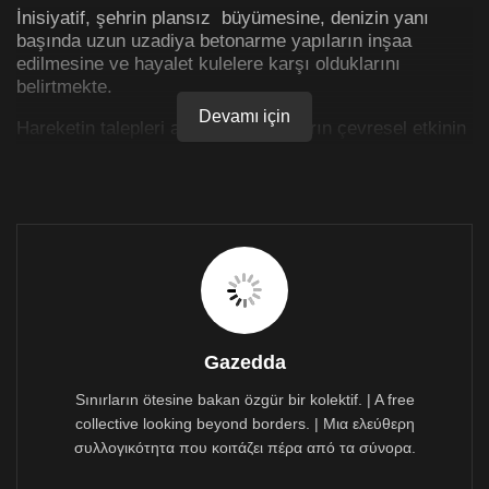
İnisiyatif, şehrin plansız büyümesine, denizin yanı
başında uzun uzadiya betonarme yapıların inşaa
edilmesine ve hayalet kulelere karşı olduklarını
belirtmekte.
Devamı için
Hareketin talepleri arasında inşaatların çevresel etkinin
stratejik olarak ele alındığı çalışmaların yapılması,
problemlerin değerlendirilmesi ve halka danışılması yer
almakta.
Protesto Cumartesi günü saat 10.45’te GSO iskelesi
yaninda sahil yolunda baslayacak.
https://english.cyprustimes.com/2018/10/25/limassolian
s-to-protest-high-buildings/?
fbclid=IwAR3PhxclPOD1JOai5Bm6UgeR_yWjSZ8Kd22
Gazedda
T_jZjeBgo_cjnTVNkyM4a7w8
Sınırların ötesine bakan özgür bir kolektif. | A free
collective looking beyond borders. | Μια ελεύθερη
συλλογικότητα που κοιτάζει πέρα από τα σύνορα.