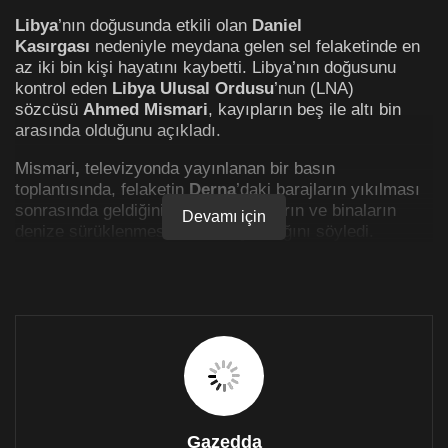
Libya
’nın doğusunda etkili olan
Daniel
Kasırgası
nedeniyle meydana gelen sel felaketinde en
az iki bin kişi hayatını kaybetti. Libya’nın doğusunu
kontrol eden
Libya Ulusal Ordusu
’nun (LNA)
sözcüsü
Ahmed Mismari
, kayıpların beş ile altı bin
arasında olduğunu açıkladı.
Mismari
,
televizyonda yayınlanan bir basın
toplantısında, felaketin
Derna
’daki barajların yıkılması
sonrasında geldiğini ve “tüm insanların ve binaların
Devamı için
denize sürüklenmesi” ile sonuçlandığını söyledi.
Libya, doğu-batı olarak ikiye bölünmüş durumda ve
2011 yılından beri
NATO
destekli bu çatışmadan dolayı
kamu hizmetleri çökmüş halde. Başkent
Trablus
’u
kontrol eden ve uluslararası mecrada tanınan hükümet,
Libya’nın doğusunu kontrol etmiyor.
Trablus’ta bulunan
Başkanlık Konseyi
, dost ülkelerden
ve uluslararası organizasyonlara yardım çağrısında
bulundu.
Gazedda