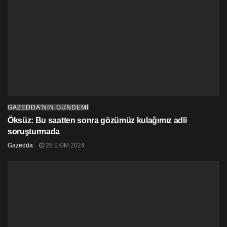
GAZEDDA'NIN GÜNDEMİ
Öksüz: Bu saatten sonra gözümüz kulağımız adli
soruşturmada
Gazedda
28 EKIM 2024
Fotoğraf: AFP
Bilim insanları, oluşan bu kasırganın nedenini
Akdeniz’in su sıcaklığının yükselmesine bağlıyor ve
bunun sebebinin
iklim değişikliği
olduğunu belirtiyor.
Böylesi kasırgaların Akdeniz’de pek rastlanmadığını