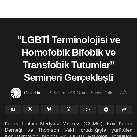
“LGBTİ Terminolojisi ve
Homofobik Bifobik ve
Transfobik Tutumlar”
Semineri Gerçekleşti
A
Gazedda
9 Kasım 2016
Okuma Süresi: 1 dk
A
Kıbrıs Toplum Medyası Merkezi (CCMC), Kuir Kıbrıs
Derneği ve Thomson Vakfı ortaklığıyla yürütülen
Konuşulmayan projesi ve ODTÜ Psikoloji Topluluğu