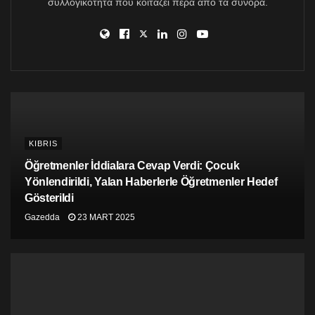
azaltmakla kalmayıp, aynı zamanda herhangi bir
συλλογικότητα που κοιτάζει πέρα από τα σύνορα.
sebepten dolayı ayrımcılığa maruz kalan öğrencilere
karşı önyargıları da yıkabileceğimizi belirtti.
Seminer, ODTÜ’lü öğrencilerin merak ettikleri konular
üzerine sordukları sorular ile tamamlandı.
KIBRIS
Öğretmenler İddialara Cevap Verdi: Çocuk
Yönlendirildi, Yalan Haberlerle Öğretmenler Hedef
Gösterildi
Gazedda
23 MART 2025