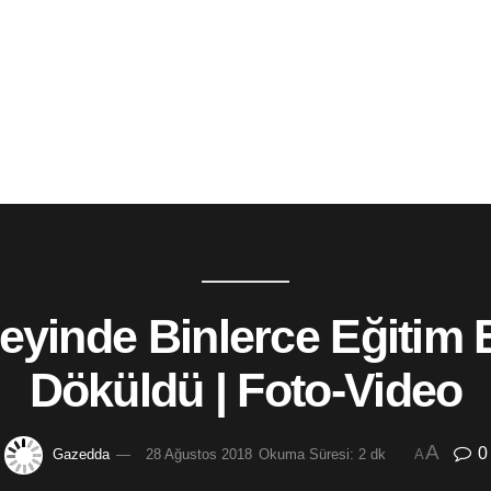
eyinde Binlerce Eğitim
Döküldü | Foto-Video
A
0
Gazedda
28 Ağustos 2018
Okuma Süresi: 2 dk
A