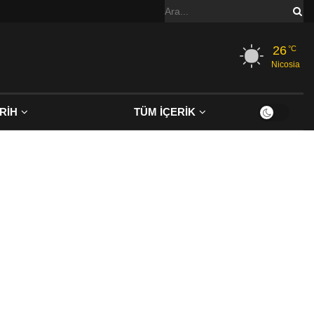
26
°C
Nicosia
RİH
TÜM İÇERİK