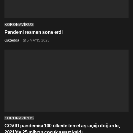
Akademias Ormanlarını Kurtarın Girişimi, Fabrika
KollektiV ve 204 adlı örgütler ise destekliyor.
KORONAVİRÜS
Pandemi resmen sona erdi
Gazedda
5 MAYIS 2023
Omonia 1948 Spor Kulübü’nün taraftar topluluğu ‘Gate
9’ ise eyleme ayrı bir kortejle katılıyor. Eylem şu
sıralarda barışçıl bir şekilde devam ediyor.
KORONAVİRÜS
COVID pandemisi 100 ülkede temel aşı açığı doğurdu,
2021’de 25 milyon çocuk aşısız kaldı