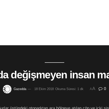
da değişmeyen insan ma
A
0
Gazedda
18 Ekim 2018
Okuma Süresi: 1 dk
A
lar üstündeki otoparktan ara bölgeye atılan çöp ve içki şişel