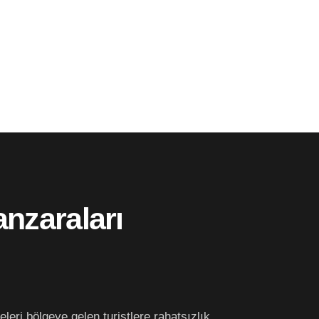
nzaraları
eri bölgeye gelen turistlere rahatsızlık