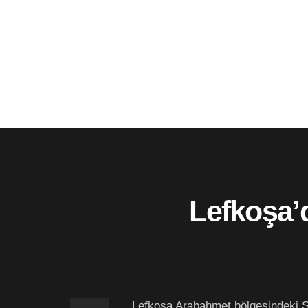
Lefkoşa’
Lefkoşa Arabahmet bölgesindeki Sur