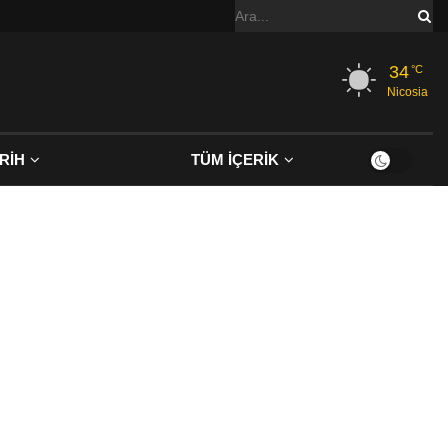
34
°C
Nicosia
RİH
TÜM İÇERİK