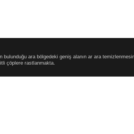
n bulunduğu ara bölgedeki geniş alanın ar ara temizlenmesin
itli çöplere rastlanmakta.