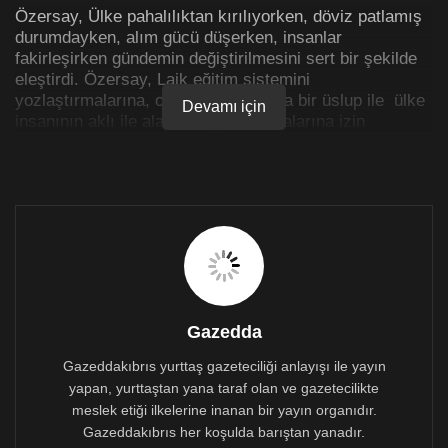
Özersay, Ülke pahalılıktan kırılıyorken, döviz patlamış
durumdayken, alım gücü düşerken, insanlar
fakirleşirken gündemin değiştirilmesini sert bir şekilde
eleştirdi. Özersay, Laik eğitim sistemini
yozlaştırmalarına, orta çağdan kalma bir üslup ile ülke
Devamı için
insanının aklı ile alay etmeye kalkmalarına izin
vermeyeceklerini söyledi.
Özersay’ın açıklamasının tamamı:
Ülke pahalılıktan kırılıyorsa, döviz patlamış, alım gücü
düşüyorsa, insanlar fakirleşiyorsa; GÜNDEMİ
DEĞİŞTİRMEK lazım değil mi? O zaman hemen patlat
bir açıklama:
BAYRAK istismarı (‘eller kırılır’, ‘aman pardon öyle
Gazedda
demek istemediydim’);
Gazeddakıbrıs yurttaş gazeteciliği anlayışı ile yayın
MİLLİYETÇİLİK istismarı (“Milliyetçi değil
yapan, yurttaştan yana taraf olan ve gazetecilikte
vatanperverim’, aman pardon öyle demedim aslında “bir
meslek etiği ilkelerine inanan bir yayın organıdır.
tamam milliyetçiyim tabi, hiç olur mu milliyetçi
Gazeddakıbrıs her koşulda barıştan yanadır.
değilim!”);