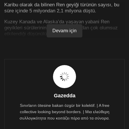
Karibu olarak da bilinen Ren geyiği türünün sayısı, bu
süre içinde 5 milyondan 2,1 milyona düştü.
Kuzey Kanada ve Alaska’da yaşayan yabani Ren
geyikleri sürülerinin, küresel ısınmadan çok olumsuz
Devamı için
etkilendiği düşünülüyor.
Araştırmaya göre, buradaki bazı sürülerin
popülasyonları yaklaşık yüzde 90 azalmış durumda.
Küresel ısınma ren geyiklerini
nasıl etkiliyor?
Hava şartları ve buna bağlı olarak bitki örtüsünün
değişmesi, Kuzey Kutbu’nu ren geyikleri için daha zorlu
Gazedda
bir yer haline getiriyor.
Sınırların ötesine bakan özgür bir kolektif. | A free
Ren geyikleri, toprak tabakasının hemen altında yetişen
collective looking beyond borders. | Μια ελεύθερη
bir bitki türü olan likenleri yemeyi seviyor. Ancak
συλλογικότητα που κοιτάζει πέρα από τα σύνορα.
araştırmaya göre, yükselen sıcaklıklar bu likenlerin