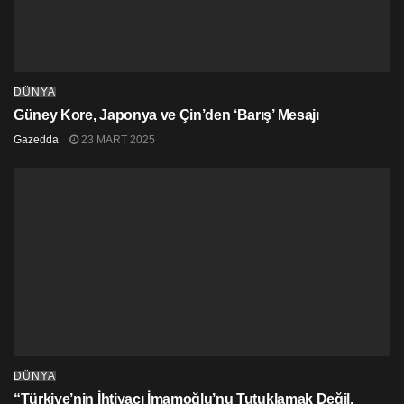
gözlemledik.” dedi.
DÜNYA
Güney Kore, Japonya ve Çin’den ‘Barış’ Mesajı
Gazedda
23 MART 2025
DÜNYA
“Türkiye’nin İhtiyacı İmamoğlu’nu Tutuklamak Değil,