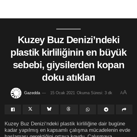
Kuzey Buz Denizi’ndeki
plastik kirliliğinin en büyük
sebebi, giysilerden kopan
doku atıkları
A
Gazedda
15 Ocak 2021
Okuma Süresi: 3 dk
A
Kuzey Buz Denizi‘ndeki plastik kirliliğine dair bugüne
kadar yapılmış en kapsamlı çalışma mücadelenin evde
başlaması gerektiğini ortaya koydu. Çalışmaya