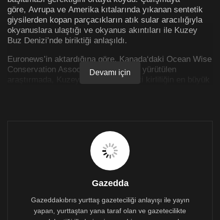
göre, Avrupa ve Amerika kıtalarında yıkanan sentetik
giysilerden kopan parçacıkların atık sular aracılığıyla
okyanuslara ulaştığı ve okyanus akıntıları ile Kuzey
Buz Denizi’nde biriktiği anlaşıldı.
Euronews’in aktardığına göre, Kanada‘daki Ocean Wise
Conservation Association tarafından yürütülen
Devamı için
araştırmada, Kuzey Buz Denizi’ndeki kirliliğin en büyük
taşıyıcısının akıntıların doğası gereği Atlas Okyanusu
olduğu tespit edildi. Araştırmaya göre en yoğun
kirleticiler Kuzey Amerika ve Avrupa‘dan.
Nature Communications‘da
yayımlanan
çalışma
Norveç, Kuzey Kutbu ve
Kanada’nın Yüksek Kutup bölgesi arasındaki 71 ve
ayrıca Amerika Birleşik Devletleri‘nin Alaska eyaletinin
kuzeyinde yer alan Beaufort Denizi‘ndeki 26 alandan
toplanan örneklerden elde edilen verilerle derlendi.
Gazedda
Bir metreküpte 40 mikroplastik parçacık
Gazeddakıbrıs yurttaş gazeteciliği anlayışı ile yayın
yapan, yurttaştan yana taraf olan ve gazetecilikte
Buna göre toplam 97 alandan 96’sında toplanan