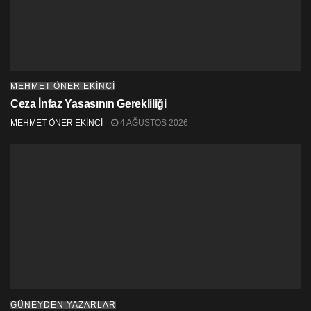
Bu şansı kullanıp, karanlıkların aydınlatılması istenirse,
elbette!
Yazının tamamını okumak için tıklayınız >>>
MEHMET ÖNER EKINCI
Ceza İnfaz Yasasının Gerekliliği
MEHMET ÖNER EKİNCİ
4 AĞUSTOS 2026
GÜNEYDEN YAZARLAR