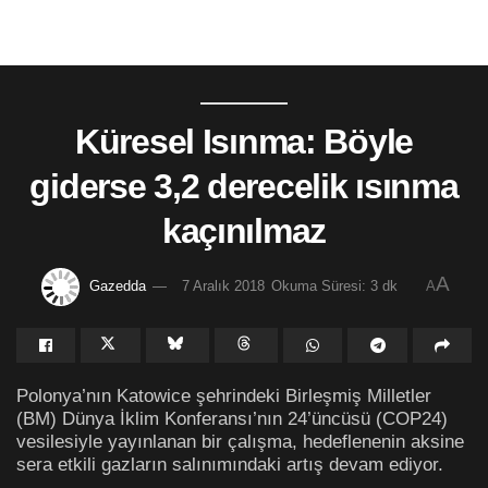
Küresel Isınma: Böyle
giderse 3,2 derecelik ısınma
kaçınılmaz
A
Gazedda
7 Aralık 2018
Okuma Süresi: 3 dk
A
Polonya’nın Katowice şehrindeki Birleşmiş Milletler
(BM) Dünya İklim Konferansı’nın 24’üncüsü (COP24)
vesilesiyle yayınlanan bir çalışma, hedeflenenin aksine
sera etkili gazların salınımındaki artış devam ediyor.