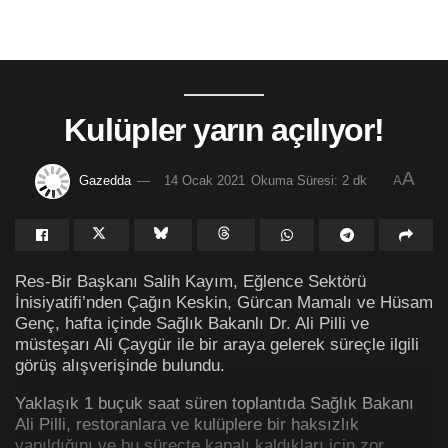
Kulüpler yarın açılıyor!
A
Gazedda
14 Ocak 2021
Okuma Süresi: 2 dk
A
Res-Bir Başkanı Salih Kayım, Eğlence Sektörü
İnisiyatifi’nden Çağın Keskin, Gürcan Mamalı ve Hüsam
Genç, hafta içinde Sağlık Bakanlı Dr. Ali Pilli ve
müsteşarı Ali Çaygür ile bir araya gelerek süreçle ilgili
görüş alışverişinde bulundu.
Yaklaşık 1 buçuk saat süren toplantıda Sağlık Bakanı
Ali Pilli, restoranlara ve kulüplere bir haksızlık
yapıldığını ve bu süreçte kapalı kaldıkları için zor