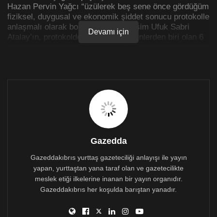
Hazan Pervin Yağcı “üzülerek beş sene önce gördüğüm
fiziksel, duygusal ve ekonomik şiddet sonucu protokolle
anlaşmalı olarak boşandığım eski eşim Ufuk Sabri
Devamı için
Atalay’ın, protokolde bana verilen günlerden biri olan 6
Eylül Cuma günü, okula götürmek üzere benden aldığı 8
yaşındaki kızım Ada Nüket Atalay’ı, iznim, bilgim ve
muvafakat belgem olmadan Kuzey Kıbrıs’a kaçırdığını
teyit ettiğimi bildiririm. Son 72 saattir telefonları kapalı,
kızımdan ve kendisinden haber alamıyorum”
açıklamasında bulundu.
Yağcı yaptığı çağrıda “Gören, duyan herkesin 0533 618
59 78 numaralı telefondan @prvnhzn instagram
adresinden bana ve Kıbrıs polisine bilgi vermesini rica
Gazedda
ederim” dedi.
Gazeddakıbrıs yurttaş gazeteciliği anlayışı ile yayın
İşte Hazan Pervin Yağcı paylaşımı
yapan, yurttaştan yana taraf olan ve gazetecilikte
meslek etiği ilkelerine inanan bir yayın organıdır.
“Üzülerek beş sene önce gördüğüm fiziksel, duygusal
Gazeddakıbrıs her koşulda barıştan yanadır.
ve ekonomik şiddet sonucu protokolle anlaşmalı olarak
boşandığım eski eşim Ufuk Sabri Atalay’ın, protokolde
bana verilen günlerden biri olan 6 Eylül Cuma günü,