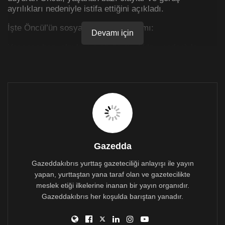
ayrılıkları nedeniyle istifa ettiğini açıkladı.
İşte Öncül’ün sosyal medya paylaşımı:
Devamı için
Yaşanan bazı olaylar ve görüş ayrılıkları nedeniyle
bugün itibarıyla Kıbrıs Türk Gazeteciler Birliği Yönetim
Kurulu üyeliği görevimden istifa ediyorum.
Geride kalan arkadaşların ‘gül gibi’ geçinmelerini
diliyorum. Mücadele etmemi isteyen arkadaşlarımı
hayal kırıklığına uğrattığım için de özür dilerim.
Gazedda
Gazeddakıbrıs yurttaş gazeteciliği anlayışı ile yayın
yapan, yurttaştan yana taraf olan ve gazetecilikte
meslek etiği ilkelerine inanan bir yayın organıdır.
Gazeddakıbrıs her koşulda barıştan yanadır.