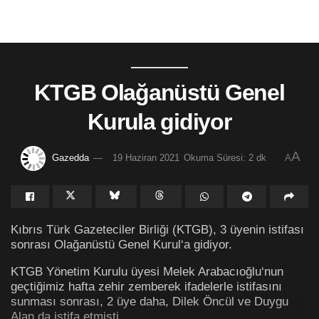
KTGB Olağanüstü Genel
Kurula gidiyor
A
Gazedda
19 Haziran 2021
Okuma Süresi: 2 dk
A
Kıbrıs Türk Gazeteciler Birliği (KTGB), 3 üyenin istifası
sonrası Olağanüstü Genel Kurul‘a gidiyor.
KTGB Yönetim Kurulu üyesi Melek Arabacıoğlu‘nun
geçtiğimiz hafta zehir zemberek ifadelerle istifasını
sunması sonrası, 2 üye daha, Dilek Öncül ve Duygu
Alan da istifa etmişti.