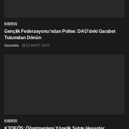
Covid-19 salgınına karşı her türlü önlemin alınacağı
olağanüstü genel kurulun
Paradise Park
’ın geniş
salonunda yapılacağı kaydedildi.
KIBRIS
Gençlik Federasyonu’ndan Polise: DAÜ’deki Garabet
Tutumdan Dönün
Gazedda
23 MART 2025
KIBRIS
KTOEÖS: Öğretmenlere Yönelik Sahte Hesaplar