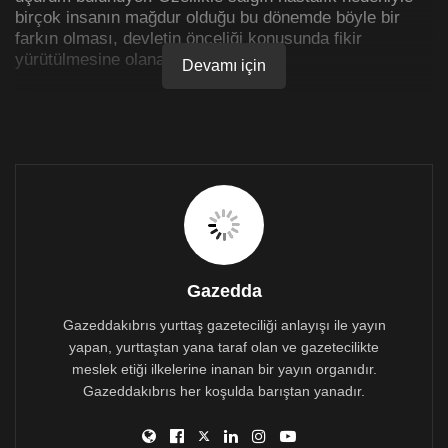
birçok insanın mağdur olduğu bu dönemde böyle bir
farkın olması, devletin önceliği konusunda fikir
yürütülmesine olanak sağlıyor.
Devamı için
2019 yılı bütçesinden savunmaya harcanan toplam para
450 milyon TL iken, muhtaç ve yoksullara yapılan
yardım 72 milyon 450 bin TL idi. 2020 yılında bu fark
daha fazla açılarak, savunmaya yapılan harcamalar,
yoksul ve muhtaçlara yapılan harcamanın 8 katı oldu.
Koronavirüs sebebiyle birçok insanın işini
kaybetmesi/geçici süre çalışamaması ve TL’nin değer
kaybıyla halkın ekonomik sıkıntılar çektiği bu zorlu
dönemde, savunmaya ayrılan bütçe 200 milyon TL
artarken, muhtaç ve yoksullara yapılan yardım yaklaşık
Gazedda
olarak 4 milyon TL arttı.
Gazeddakıbrıs yurttaş gazeteciliği anlayışı ile yayın
Temmuz ayının verilerine baktığımızda yine benzer bir
yapan, yurttaştan yana taraf olan ve gazetecilikte
durum görülmektedir.
meslek etiği ilkelerine inanan bir yayın organıdır.
Gazeddakıbrıs her koşulda barıştan yanadır.
Savunmaya harcanan para 122 milyon 874 bin TL iken,
muhtaç ve yoksullara yapılan toplam yardım sadece 6
milyon 201 bin 390 TL. Savunmaya ayrılan bütçenin