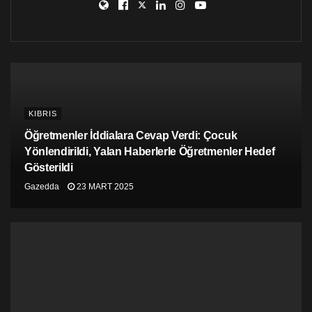
Kox, bölünmüş bir ülkenin tekrar birleşmesinin mümkün
olduğunu vurguladı.
Birleşik Avrupa Solu’nun adanın adil şartlarda yeniden
birleşmesini daima desteklediğini belirterek bu
doğrultuda AKEL’in önemli bir rol oynadığını açıkladı.
kha
KIBRIS
Öğretmenler İddialara Cevap Verdi: Çocuk
Yönlendirildi, Yalan Haberlerle Öğretmenler Hedef
Gösterildi
Gazedda
23 MART 2025