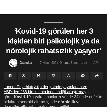
‘Kovid-19 görülen her 3
kişiden biri psikolojik ya da
nörolojik rahatsızlık yaşıyor’
A
Gazedda
7 Nisan 2021
Okuma Süresi: 1 dk
A
Lancet Psychiatry tıp dergisinde yayınlanan ve
ABD’den 236 bin kişinin incelendiği araştırma
ya
göre,
Kovid-19
‘a yakalananların yüzde 34’ünde enfekte
olduktan sonraki altı ay içinde
nörolojik
ya
da
psikolojik
rahatsızlık tespit edildi.