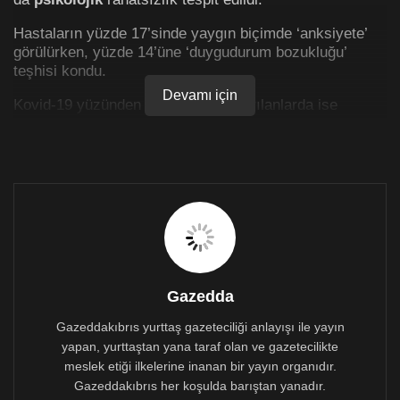
Hastaların yüzde 17’sinde yaygın biçimde ‘anksiyete’
görülürken, yüzde 14’üne ‘duygudurum bozukluğu’
teşhisi kondu.
Devamı için
Kovid-19 yüzünden hastaneye kaldırılanlarda ise
nörolojik etkilere daha fazla rastlandı.
Kovid-19’a rastlanan her 50 kişiden birinde ise beynin
kan damarlarında daralma ya da tıkanma sonucu kan
akışındaki azalma nedeniyle ‘iskemik inmesi’ görüldü.
Gazedda
Gazeddakıbrıs yurttaş gazeteciliği anlayışı ile yayın
yapan, yurttaştan yana taraf olan ve gazetecilikte
meslek etiği ilkelerine inanan bir yayın organıdır.
Gazeddakıbrıs her koşulda barıştan yanadır.