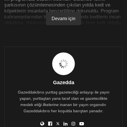
şarkısının çözümlemesinden çıkılan yolda kedi ve
köpeklerin insanlarla benzerliğine dokunuldu. Program
kahramanlarından biri, sohbet sırasında kedilerin insan
Devamı için
olduğuna, dolayısıyla da insanların da birer kedi olduğu
sonucuna vardı.
Yayını dinlemek için:
Gazedda
Gazeddakıbrıs yurttaş gazeteciliği anlayışı ile yayın
yapan, yurttaştan yana taraf olan ve gazetecilikte
meslek etiği ilkelerine inanan bir yayın organıdır.
Gazeddakıbrıs her koşulda barıştan yanadır.