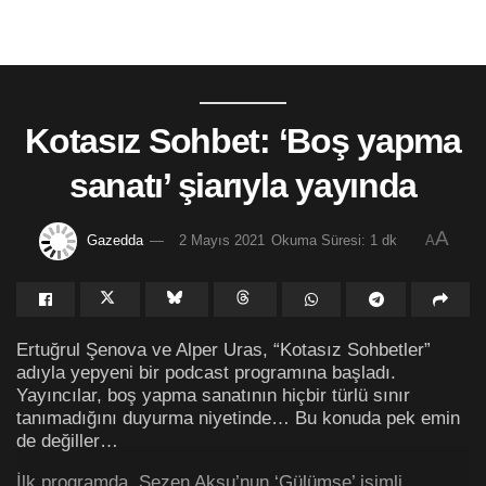
Kotasız Sohbet: ‘Boş yapma
sanatı’ şiarıyla yayında
A
Gazedda
2 Mayıs 2021
Okuma Süresi: 1 dk
A
Ertuğrul Şenova ve Alper Uras, “Kotasız Sohbetler”
adıyla yepyeni bir podcast programına başladı.
Yayıncılar, boş yapma sanatının hiçbir türlü sınır
tanımadığını duyurma niyetinde… Bu konuda pek emin
de değiller…
İlk programda, Sezen Aksu’nun ‘Gülümse’ isimli