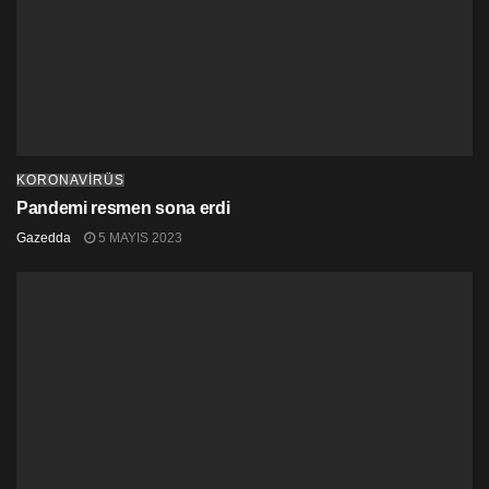
Afrika kıtasındaki 2.5 milyondan fazla teyitli vaka,
küresel vakaların yüzde 3.3’ünü
oluştururken, Nkengasong, kıta çapında son 4 haftada
vaka oranlarının yüzde 10.9 artış gösterdiğini, artış
oranının Nijerya’da yüzde 52, Güney Afrika’da yüzde
40’a çıktığını açıkladı.
KORONAVİRÜS
Pandemi resmen sona erdi
Gazedda
5 MAYIS 2023