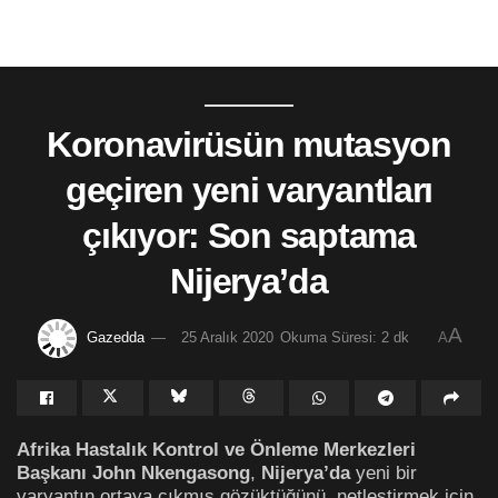
Koronavirüsün mutasyon
geçiren yeni varyantları
çıkıyor: Son saptama
Nijerya’da
A
Gazedda
25 Aralık 2020
Okuma Süresi: 2 dk
A
Afrika Hastalık Kontrol ve Önleme Merkezleri
Başkanı John Nkengasong
,
Nijerya’da
yeni bir
varyantın ortaya çıkmış gözüktüğünü, netleştirmek için