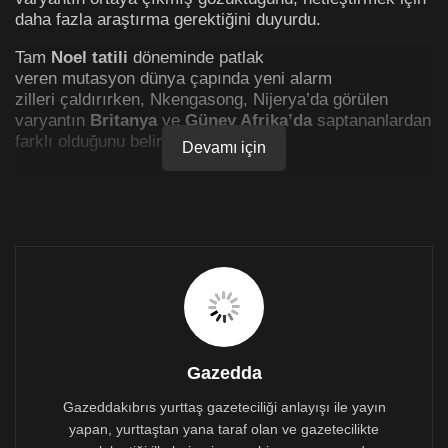
daha fazla araştırma gerektiğini duyurdu.
Tam
Noel tatili
döneminde patlak
veren mutasyon dünya çapında yeni alarm
zilleri çaldırırken, Nkengasong, Nijerya’da görülen
varyantın
Britanya
ve
Güney Afrika’da
saptananlardan
farklı olduğunu belirtti.
Devamı için
Britanya ve Güney Afrika’dakinden farklı gözüküyor
Nijerya Hastalık Kontrol ve Önleme
Merkezleri
ile
Afrika Enfeksiyon Hastalıkları
Genomiği Merkezi’nin
daha fazla örnek üzerinde
inceleme yapacağını duyuran Nkengasong,
“Bize biraz
zaman verin, kesin konuşmak için henüz çok
erken”
dedi.
AP
, gördüğü belgelere dayanarak, Nijerya’daki varyanta
Gazedda
3 Ağustos ve 9 Ekim’de Osun eyaletindeki iki hastadan
alının örneklerde rastlandığını, Britanya’dakinden farklı
Gazeddakıbrıs yurttaş gazeteciliği anlayışı ile yayın
olarak hızlı yayılmadığını,
P681H varyantının
bulaşı
yapan, yurttaştan yana taraf olan ve gazetecilikte
artırmaya katkıda bulunduğuna dair kanıt