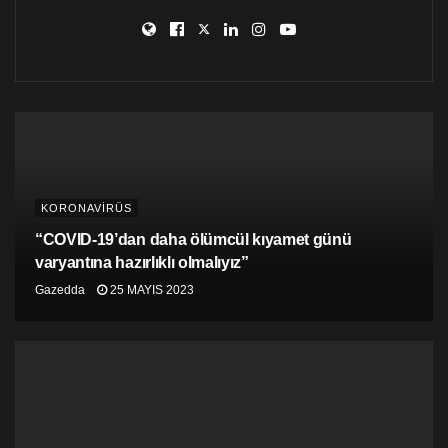
iki doz aşının gerektiğini belirten Brendl, bunun yaklaşık
yarım milyon köpekbalığının katledilmesi anlamına
geldiğini ifade etti.
Stefanie Brendl, “Aşı çalışmalarını yavaşlatmak veya
engellemek niyetinde değiliz. Ancak, köpekbalıkları bu
sebeple verimli bir tedarik zinciri değil” dedi.
KORONAVİRÜS
“COVID-19’dan daha ölümcül kıyamet günü
varyantına hazırlıklı olmalıyız”
Gazedda
25 MAYIS 2023