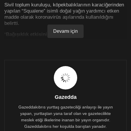
Sivil toplum kuruluşu, köpekbalıklarının karaciğerinden
yapılan “Squalene” isimli doğal yağın yardımcı etken
madde olarak koronavirüs aşılarında kullanıldığını
belirtti.
Devamı için
‘Bağışıklık etkisini artırıyor’
Shark Allies yöneticisi Stefanie Brendl yaptığı
açıklamada yağın bileşenindeki güçlü yağların aşıdaki
bağışıklık etkisini arttırdığını ve mevcut grip aşıları da
dahil olmak üzere birçok ilacın yapımında kullanıldığını
belirtti. Brendl, mevcut bazı koronavirüs aşısı
adaylarında da bu yağın kullanıldığını ifade etti.
Squalene maddesinin kullanılan bir koronavirüs aşı
adayının piyasaya sürülmesi ve tüm dünya için
Gazedda
kullanıma sunulması halinde yaklaşık 250 bin
köpekbalığının katledilmesi gerektiği kaydedildi.
Gazeddakıbrıs yurttaş gazeteciliği anlayışı ile yayın
yapan, yurttaştan yana taraf olan ve gazetecilikte
Yarım milyon köpekbalığının katledilmesi gerekir
meslek etiği ilkelerine inanan bir yayın organıdır.
Gazeddakıbrıs her koşulda barıştan yanadır.
Bir kişinin koronavirüse karşı bağışıklık kazanması için