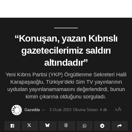
“Konuşan, yazan Kıbrıslı
gazetecilerimiz saldırı
altındadır”
Yeni Kıbrıs Partisi (YKP) Örgütlenme Sekreteri Halil
Karapaşaoğlu, Türkiye’deki Sim TV yayınlarının
uydudan yayınlanamamasını değerlendirdi, bunun
kimin çıkarına olduğunu sorguladı.
A
Gazedda
3 Ocak 2023
Okuma Süresi: 4 dk
A