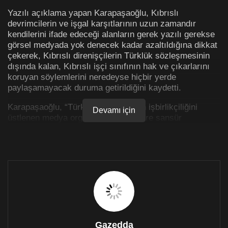
Yazılı açıklama yapan Karapaşaoğlu, Kıbrıslı
devrimcilerin ve işgal karşıtlarının uzun zamandır
kendilerini ifade edeceği alanların gerek yazılı gerekse
görsel medyada yok denecek kadar azaltıldığına dikkat
çekerek, Kıbrıslı direnişçilerin Türklük sözleşmesinin
dışında kalan, Kıbrıslı işçi sınıfının hak ve çıkarlarını
koruyan söylemlerini neredeyse hiçbir yerde
paylaşamayacak duruma getirildiğini kaydetti.
Karapaşaoğlu, “Türk kolonyalizminin işbirlikçiliğini
Devamı için
üstlenen medya organları devrimcilere sansür
uygulamakta, sesimizin çıkmasına engel olmaktadırlar.
Kıbrıs’ın kuzeyinde Türkiye’nin alt yönetimi olan bu
topraklarda, Türk sermayesi medya kuruluşlarını satın
alırken, Kıbrıs’taki Türk sömürge valiliği, verdiği maddi
teşviklerle gazetecileri ve medya organlarını yarattığı
imtiyazlarla ele geçirmiş bulunmaktadır” dedi.
“Kıbrıslı Türkler ağır bir şekilde Türk medyasının
saldırısı altındadır”
Gazedda