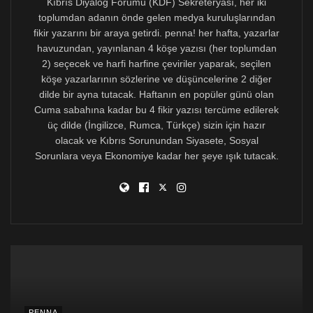
Kıbrıs Diyalog Forumu (KDF) Sekreteryası, her iki
olmadığını düşünüyorum. Ayrıca, sık sık türbülans,
toplumdan adanın önde gelen medya kuruluşlarından
hava boşlukları ve hatta güçlü depremler görmemizin
fikir yazarını bir araya getirdi. penna! her hafta, yazarlar
nedeni de budur.
havuzundan, yayınlanan 4 köşe yazısı (her toplumdan
2) seçecek ve harfi harfine çeviriler yaparak, seçilen
Klafkos Klerides, uzak bir tarih olan 1976 yılında
köşe yazarlarının sözlerine ve düşüncelerine 2 diğer
Demokratik Seferberlik Partisi’ni kurduğunda birleşme
dilde bir ayna tutacak. Haftanın en popüler günü olan
bloğunun zulme uğrayanlarını, “Taş yemek zorunda
Cuma sabahına kadar bu 4 fikir yazısı tercüme edilerek
kalsak bile Yunanistan’ı istiyoruz” sloganıyla
üç dilde (İngilizce, Rumca, Türkçe) sizin için hazır
yetiştirilmiş romantikleri, Türkiye’ye adayı işgal etme
olacak ve Kıbrıs Sorunundan Siyasete, Sosyal
bahanesini sunan faşist darbecileri, realizmin
Sorunlara veya Ekonomiye kadar her şeye ışık tutacak.
fanatiklerini, yeniden yakınlaşma militanlarını ve çözüm
ve uzlaşma taraftarlarını bir araya getirmeyi başarmıştı.
Glafkos Klerides üç aşağı beş yukarı Aziz Neofitos’un
mezarı gibi işlev gören ve iki akımı da barındırıp onları
birleştirmesine izin veren ‘yurtsever realizmi’ icat
etmişti. Kuşkusuz, başarılı olmuştu. Bunun altından
kalkabilmek için gerekli karizmatik liderlik becerilerine,
belirli bir ağırlığa ve gerekli itibara sahipti.
Ancak bunu genellikle çelişkili pozisyonlar ve anlatılarla
yapıyordu. Zira Glafkos Klerides’in Lefkoşa’nın burjuva
PENNA