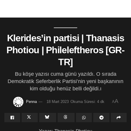
Klerides’in partisi | Thanasis
Photiou | Phileleftheros [GR-
TR]
Bu köşe yazısı cuma günü yazıldı. O sırada
Demokratik Seferberlik Partisi’nin yeni başkanının
kim olduğu henüz belli değildi.ı
A
Penna
18 Mart 2023
Okuma Süresi: 4 dk
A
Yazar: Thanasis Photiou