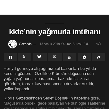
kktc’nin yağmurla imtihanı
A
Gazedda
13 Aralık 2019
Okuma Süresi: 2 dk
A
Her yıl görmeye alıştığımız sel baskınları bu yıl da
kendini gösterdi. Özellikle Kıbrıs’ın doğusuna dün
yağan yağmurlar sonrasında, bazı okullar zarar
görürken, toprak kayması sonucu duvarlar yıkıldı,
yollar kapandı.
Kıbrıs Gazetesi’nden Sedef Boşnak’ın haberi
ne göre,
Mağusa’da önceki gece başlayan ve dün öğle saatlerine
kadar neredeyse aralıksız bir şekilde, zaman zaman da