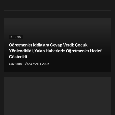
ne de İki Devletli çözümde ısrarcı olmak, Kıbrıslı
Türklerin çıkarına değildir. Bu adada yıllardır yapılan
müzakereler sonucu ortaya çıkan uzlaşılar vardır. Her
iki toplumun benimseyip yaşatabileceği, uluslararası
kabul görecek yegâne formül siyasi eşitliğe dayalı iki
toplumlu, iki bölgeli Federasyondur.
KIBRIS
Kıbrıslıların geleceği ortaktır ve bu geleceği
Öğretmenler İddialara Cevap Verdi: Çocuk
Federasyona inanan bütün güçler biraraya gelerek
Yönlendirildi, Yalan Haberlerle Öğretmenler Hedef
birlikte kuracaktır.”
Gösterildi
Gazedda
23 MART 2025