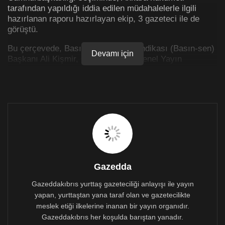
tarafından yapıldığı iddia edilen müdahalelerle ilgili
hazırlanan raporu hazırlayan ekip, 3 gazeteci ile de
görüştü.
Bu çerçevede, Basın Emekçileri Sendikası (Basın-sen)
Devamı için
Başkanı Ali Kişmir, Özgür Gazete Genel Yayın
Yönetmeni Pınar Barut ve dönemin Kıbrıs Postası
Genel Yayın Yönetmeni ve Serdar Denktaş’ın seçim
ekibinde görevli olan Rasıh Reşat seçim sürecinde
yaşadıkları müdahaleleri anlattı.
Gazeteci Ali Kişmir’in rapordaki ifadelerini
yayımlıyoruz;
Ali Kişmir: Türkiye’den gelen bir ekiple görüştüm
Gazedda
Rapor ekibi, Basın Emekçileri Sendikası Başkanı Ali
Kişmir ile 7 Ocak 2021 tarihinde bir görüşme
Gazeddakıbrıs yurttaş gazeteciliği anlayışı ile yayın
gerçekleştirdi. Kişmir yapılan görüşmede, ilk turdan bir
yapan, yurttaştan yana taraf olan ve gazetecilikte
süre önce kendisini birinin aradığını ve Türkiye’den
meslek etiği ilkelerine inanan bir yayın organıdır.
gelen bir ekibin kendisiyle görüşmek istediğini
Gazeddakıbrıs her koşulda barıştan yanadır.
söylediğini aktardı.