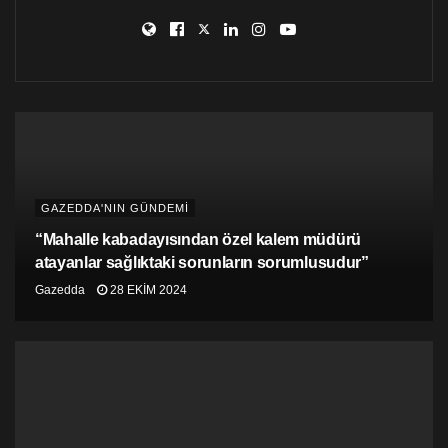
Kişmir, telefondaki kişinin kendisine görüşmenin
seçimle alakalı olduğunu ifade ettiğini de belirterek,
görüşmenin kabul edilmesinin ardından kendisine
Girne’de bulunan Archway Restaurant’a gelmesinin
söylendiğini belirtti.
Kişmir, güvende hissetmediği için görüşmeye Basın-
Sen Yönetim Kurulu üyesi Münür Özdiren ile gittiğini ve
orada bir kişi ile buluştuğunu söyledi.
GAZEDDA'NIN GÜNDEMİ
“Kiralık bir araçla gelerek, ‘buyurun gidelim’ dedi”
“Mahalle kabadayısından özel kalem müdürü
atayanlar sağlıktaki sorunların sorumlusudur”
Kişmir sözlerine şöyle devam etti:
Gazedda
28 EKIM 2024
“Bir kişi, kiralık bir araçla gelerek, ‘buyurun gidelim’
dedi. Ben ona yalnız gitmek istemediğimi söyledim
ancak ‘gizlilik’ açısından yalnız gitmem gerektiğini
söylendi. Bu kişiyle, Girne Merit Hotel’e gittik. İki kişi
bizi orada bekliyordu. Bana ‘Biz Türkiye Cumhuriyeti’nin
buradaki elçileriyiz’ dedi.