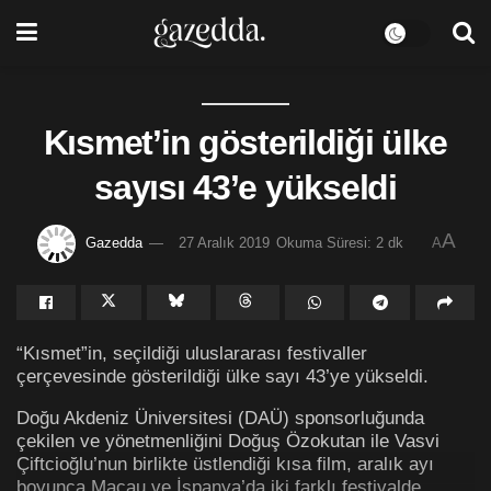
Kısmet’in gösterildiği ülke
sayısı 43’e yükseldi
A
Gazedda
27 Aralık 2019
Okuma Süresi: 2 dk
A
“Kısmet”in, seçildiği uluslararası festivaller
çerçevesinde gösterildiği ülke sayı 43’ye yükseldi.
Doğu Akdeniz Üniversitesi (DAÜ) sponsorluğunda
çekilen ve yönetmenliğini Doğuş Özokutan ile Vasvi
Çiftcioğlu’nun birlikte üstlendiği kısa film, aralık ayı
boyunca Macau ve İspanya’da iki farklı festivalde