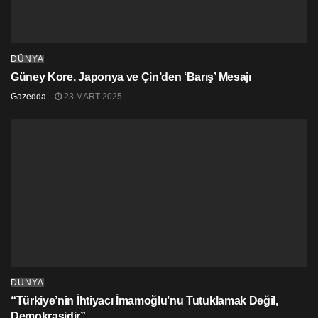
20’ncisi yapılan “Certamen De Cine Corto De Salas De
Los Infantes” adlı uluslararası festivallerde
gösterilmişti.
DÜNYA
“Kısmet”, aralık ayı başında İspanya dışında,
Macau’daki 10’uncu “Image and Sound Challange” adlı
Güney Kore, Japonya ve Çin’den ‘Barış’ Mesajı
uluslararası festivalde de gösterildi.
Gazedda
23 MART 2025
DÜNYA
“Türkiye’nin İhtiyacı İmamoğlu’nu Tutuklamak Değil,
Demokrasidir”