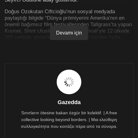
Doğus Ozokutan Ciftcioğlu’nun sosyal medyada
paylaştığı bilgide “Dünya prömiyerini Amerika’nın en
önemli bağımsız film festivallerinden Tallgrass’ta yapan
Kısmet, Shint Uluslararası Film Festivali’yle 12 ülkede
Devamı için
200 şehirde gösterime girdi ve 35 bin kişiden fazla
seyirciye ulaştı! Böyle büyük bir kiteye ulaşmak bir
kısa filmci için anlatılamaz bir mutululuk!” ifadelerini
kullandı.
Gazedda
Sınırların ötesine bakan özgür bir kolektif. | A free
collective looking beyond borders. | Μια ελεύθερη
συλλογικότητα που κοιτάζει πέρα από τα σύνορα.