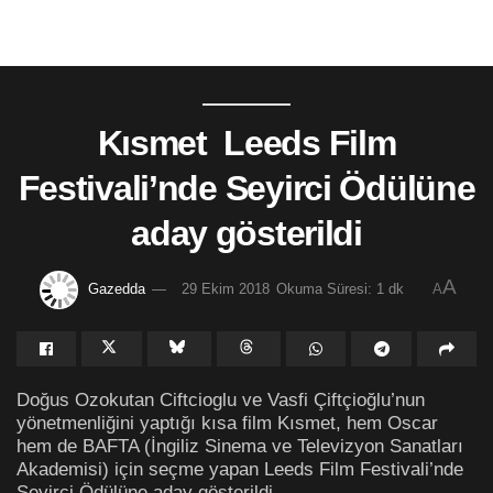
Kısmet Leeds Film
Festivali’nde Seyirci Ödülüne
aday gösterildi
A
Gazedda
29 Ekim 2018
Okuma Süresi: 1 dk
A
Doğus Ozokutan Ciftcioglu ve Vasfi Çiftçioğlu’nun
yönetmenliğini yaptığı kısa film Kısmet, hem Oscar
hem de BAFTA (İngiliz Sinema ve Televizyon Sanatları
Akademisi) için seçme yapan Leeds Film Festivali’nde
Seyirci Ödülüne aday gösterildi.