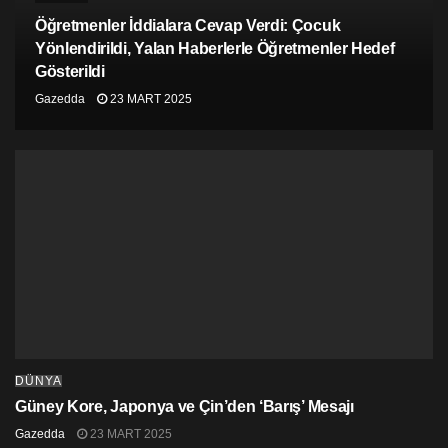
Kuzeye dönün (Güneşin battığı yer sol kolunuza denk
Öğretmenler İddialara Cevap Verdi: Çocuk
gelsin), Yukarıya ve hafif sağa doğru bakın.
Yönlendirildi, Yalan Haberlerle Öğretmenler Hedef
Gösterildi
Gazedda
23 MART 2025
DÜNYA
Güney Kore, Japonya ve Çin’den ‘Barış’ Mesajı
Gazedda
23 MART 2025