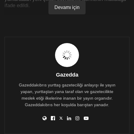
ifade edildi.
Devamı için
Tatar açıklamasında şunları kaydetti:
“Cumhurbaşkanlığı binasını ziyaret eden
kırlangıçlarımızın yumurtadan yeni çıkan yavrularını
görmek bizi çok mutlu etti. Bu yıl yeni kırlangıçların da
gelerek yuva yapması tüm Cumhurbaşkanlığı
çalışanlarını ve beni çok heyecanlandırdı” diyen
Cumhurbaşkanı Tatar, ilk günkü azimle yuvasını ziyaret
eden kırlangıçlar gibi, Kıbrıs Türkü’nün, yuvası olan
KKTC için umutla ve kararlılıkla üzerine düşen görevi
Gazedda
yılmadan sürdüreceğini vurguladı.
Gazeddakıbrıs yurttaş gazeteciliği anlayışı ile yayın
yapan, yurttaştan yana taraf olan ve gazetecilikte
meslek etiği ilkelerine inanan bir yayın organıdır.
Gazeddakıbrıs her koşulda barıştan yanadır.