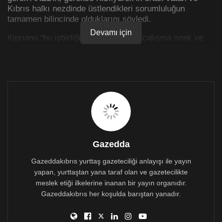
Kıbrıs halkı nezdinde üstlendikleri sorumluluğun
tamamen bilincinde olduklarını söyledi.
Devamı için
Kiprianu
“bu işbirliğinin başarısı için çalışma istek ve
iradesine sahibiz ve bunun yurdumuzun ve Kıbrıslırum-
Kıbrıslıtürk-M
aronit-Ermeni-Latin, halkımızın tarihi ve
geleceği açısından adımlar atacak gerçekten tarihi bir
olay olmasını istiyoruz” dedi.
Kiprianu gazetecilerin sorularına yanıtında seçimler
öncesinde de belirttiği gibi, Niyazi Kızılyürek’in
adaylığının Kıbrıslıtürk toplumu adına toplumsal bir
adaylık olmadığını tekrarladı. Kiprianu “Niyazi, Kıbrıs
Cumhuriyeti vatandaşıdır, bu anlamıyla aynı zamanda
Gazedda
AB yurttaşıdır. Bu seçimlere hem seçmen, hem aday
olarak katılma hakkı vardı ve seçimlere Kıbrıslıtürk
Gazeddakıbrıs yurttaş gazeteciliği anlayışı ile yayın
toplumunun temsilcisi olarak değil, bu vasfıyla katıldı”
yapan, yurttaştan yana taraf olan ve gazetecilikte
dedi.
meslek etiği ilkelerine inanan bir yayın organıdır.
Gazeddakıbrıs her koşulda barıştan yanadır.
Andros Kiprianu, bu adaylıkla AKEL’in göndermek
istediği mesajın Kıbrıslırumların ve Kıbrıslıtürklerin
ortak vatanları için aynı sevgiye, Kıbrıs’ın yeniden