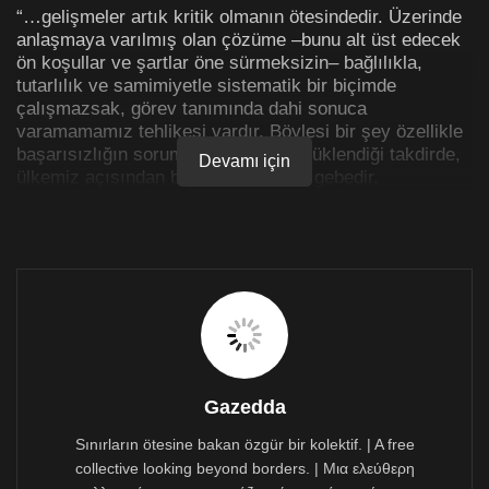
“…gelişmeler artık kritik olmanın ötesindedir. Üzerinde
anlaşmaya varılmış olan çözüme –bunu alt üst edecek
ön koşullar ve şartlar öne sürmeksizin– bağlılıkla,
tutarlılık ve samimiyetle sistematik bir biçimde
çalışmazsak, görev tanımında dahi sonuca
varamamamız tehlikesi vardır. Böylesi bir şey özellikle
başarısızlığın sorumluluğu bize de yüklendiği takdirde,
Devamı için
ülkemiz açısından büyük tehlikelere gebedir.
Artık talep edilen şey, görev tanımında anlaşmaya
varılması için önümüzdeki haftaların
değerlendirilmesidir. Eğer bu başarılamazsa, Kıbrısrum
tarafına da sorumluluklar yüklenmesi tehlikesinin
olduğunun Sn. Anastasiadis bilincinde mi? Sn.
Anastasiadis böylesi bir durumda kesin taksimin hiçbir
zaman olmadığı kadar daha yakın olacağının farkında
mı?
Gazedda
Rauf Denktaş’ın vizyonu ve daimi hedefi olan taksimle
yurtsever güç olarak AKEL’in uzlaşması asla söz
Sınırların ötesine bakan özgür bir kolektif. | A free
konusu olamaz. AKEL bütün gücüyle kurtuluş ve
collective looking beyond borders. | Μια ελεύθερη