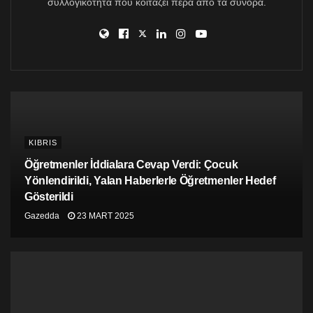
yeniden birleşme için mücadeleye devam edecektir.
συλλογικότητα που κοιτάζει πέρα από τα σύνορα.
Bunun başarılması için mümkün olan tek çözüm iki
bölgeli iki toplumlu federasyondur. Uluslararası hukukun
ve BM Tüzük Şartı’nın ilkelerini, Avrupa Birliği’nin
üzerinde kurulduğu ilkeleri temel alan çözümdür. Başka
yönlere dönmeleri olası olanların, biz olmadan, bunların
ne kadar kabul görebileceğini ölçmeleri gerekecektir.”
KIBRIS
Öğretmenler İddialara Cevap Verdi: Çocuk
Yönlendirildi, Yalan Haberlerle Öğretmenler Hedef
Gösterildi
Gazedda
23 MART 2025