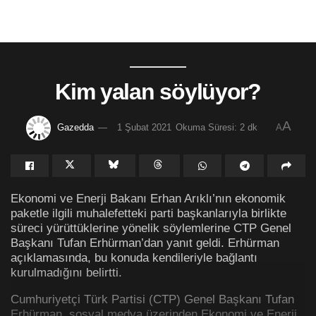
Kim yalan söylüyor?
A
Gazedda
1 Şubat 2021
Okuma Süresi: 2 dk
A
Ekonomi ve Enerji Bakanı Erhan Arıklı’nın ekonomik
paketle ilgili muhalefetteki parti başkanlarıyla birlikte
süreci yürüttüklerine yönelik söylemlerine CTP Genel
Başkanı Tufan Erhürman’dan yanıt geldi. Erhürman
açıklamasında, bu konuda kendileriyle bağlantı
kurulmadığını belirtti.
Cumhuriyetçi Türk Partisi (CTP) Genel Başkanı Tufan
Erhürman, sosyal medya üzerinden Ekonomi ve Enerji