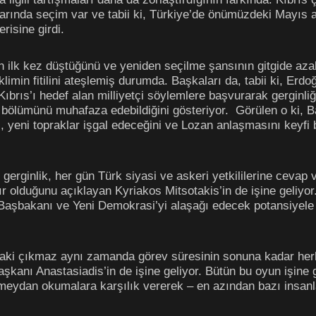
harında seçim var ve tabii ki, Türkiye’de önümüzdeki Mayıs 
risine girdi.
nın ilk kez düştüğünü ve yeniden seçilme şansının gitgide az
iklimin fitilini ateşlemiş durumda. Başkaları da, tabii ki, Erd
brıs’ı hedef alan milliyetçi söylemlere başvurarak gerginliğ
 bölümünü muhafaza edebildiğini gösteriyor. Görülen o ki, Bah
, yeni topraklar işgal edeceğini ve Lozan anlaşmasını keyfi 
 gerginlik, her gün Türk siyasi ve askeri yetkililerine cev
r olduğunu açıklayan Kyriakos Mitsotakis’in de işine geliyo
 Başbakanı ve Yeni Demokrasi’yi alaşağı edecek potansiyel
ndaki çıkmaz aynı zamanda görev süresinin sonuna kadar her
kanı Anastasiadis’in de işine geliyor. Bütün bu oyun işine
meydan okumalara karşılık vererek – en azından bazı insanla