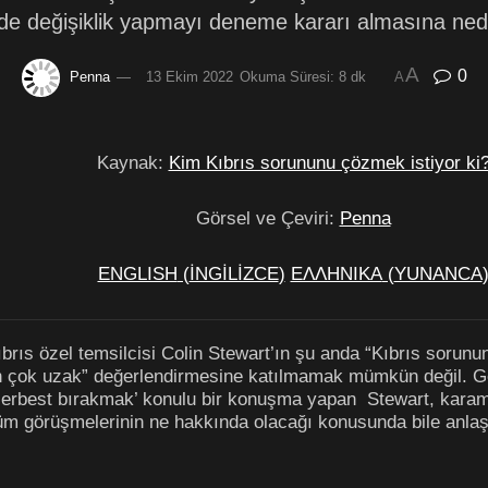
de değişiklik yapmayı deneme kararı almasına ned
A
0
Penna
13 Ekim 2022
Okuma Süresi: 8 dk
A
Kaynak:
Kim Kıbrıs sorununu çözmek istiyor ki
Görsel ve Çeviri:
Penna
ENGLISH
(
İNGİLİZCE
)
ΕΛΛΗΝΙΚΑ
(
YUNANCA
ıbrıs özel temsilcisi Colin Stewart’ın şu anda “Kıbrıs sorunu
den çok uzak” değerlendirmesine katılmamak mümkün değil. 
ü serbest bırakmak’ konulu bir konuşma yapan Stewart, kara
züm görüşmelerinin ne hakkında olacağı konusunda bile anlaş