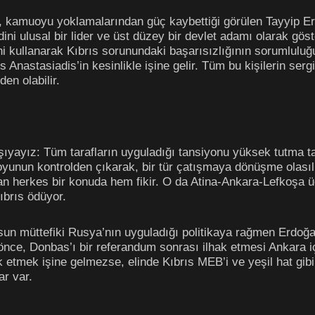
 kamuoyu yoklamalarından güç kaybettiği görülen Tayyip Er
ndini ulusal bir lider ve üst düzey bir devlet adamı olarak gö
rini kullanarak Kıbrıs sorunundaki başarısızlığının sorumlul
nastasiadis’in kesinlikle işine gelir. Tüm bu kişilerin sergi
en olabilir.
karşıyayız: Tüm tarafların uyguladığı tansiyonu yüksek tutma 
oyunun kontrolden çıkarak, bir tür çatışmaya dönüşme olası
 herkes bir konuda hem fikir. O da Atina-Ankara-Lefkoşa üç
ıbrıs ödüyor.
sun müttefiki Rusya’nın uyguladığı politikaya rağmen Erdoğan
önce, Donbas’ı bir referandum sonrası ilhak etmesi Ankara içi
k etmek işine gelmezse, elinde Kıbrıs MEB’i ve yeşil hat gibi
ar var.