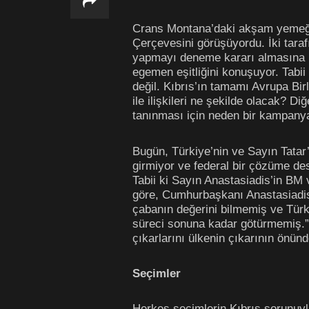
Crans Montana’daki akşam yemeğin
Çerçevesini görüşüyordu. İki tara
yapmayı deneme kararı almasına ned
egemen eşitliğini konuşuyor. Tabi
değil. Kıbrıs’ın tamamı Avrupa Birl
ile ilişkileri ne şekilde olacak? Di
tanınması için neden bir kampanya
Bugün, Türkiye’nin ve Sayın Tatar
girmiyor ve federal bir çözüme de
Tabii ki Sayın Anastasiadis’in BM
göre, Cumhurbaşkanı Anastasiadis
çabanın değerini bilmemiş ve Türki
süreci sonuna kadar götürmemiş.” Kı
çıkarlarını ülkenin çıkarının önün
Se
ç
imler
Herkes seçimlerin Kıbrıs sorunuyla