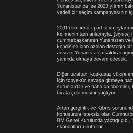
Yunanistan’da ise 2023 yılının ba
vadeli bir seçim kampanyasının içe
2001’den beridir partisinin oyları
kelimenin tam anlamıyla, [
siyasi
] 
cumhurbaşkanının Yunanistan ve Kı
kendisine olan azalan desteğin bir
ansızın Yunanistan’a saldıracağını
yanında olmaya devam edecek.
Diğer taraftan, kuşkusuz yükselen
için topyekûn savaşa gitmeye hazı
sorunlardan ve daha da önemlisi,
tarafa çekilmesini sağlıyor.
Artan gerginlik ve Kıbrıs sorunu
konusunda isteksiz olan Cumhurbaş
BM Genel Kurulunda yaptığı gibi, 
skandalları unutturur.