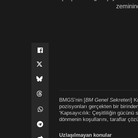
zeminin
BMGS’nin [
BM Genel Sekreteri
] K
pozisyonları gerçekten bir birin
‘Kapsayıcılık: Çeşitliliğin gücün
dönmenin koşullarını, taraflar çö
Uzla
şı
lmayan konular