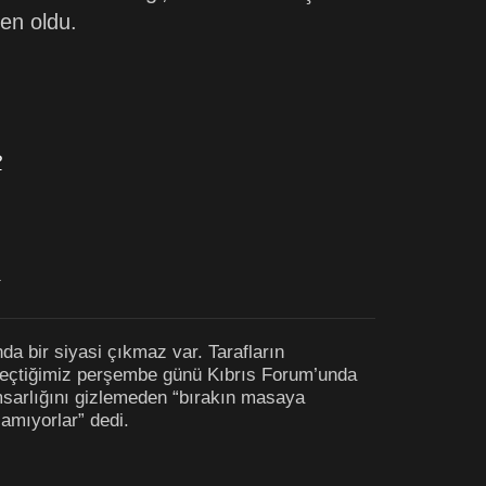
en oldu.
?
)
nda bir siyasi çıkmaz var. Tarafların
Geçtiğimiz perşembe günü Kıbrıs Forum’unda
msarlığını gizlemeden “bırakın masaya
amıyorlar” dedi.