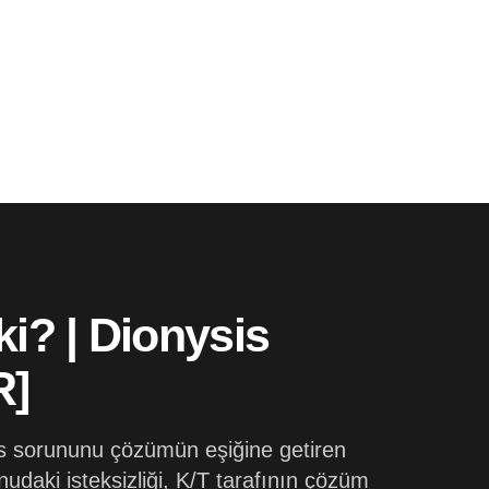
i? | Dionysis
R]
s sorununu çözümün eşiğine getiren
daki isteksizliği, K/T tarafının çözüm