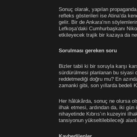
Sonuç olarak, yapılan propaganda,
refleks gösterileri ise Atina’da ke
gelir. Bir de Ankara’nın söylemle
Lefkoşa’daki Cumhurbaşkanı Nikos A
etkileyecek trajik bir kazaya da ned
Sorulmas
ı
gereken soru
Bizler tabii ki bir soruyla karşı 
sürdürülmesi planlanan bu siyasi 
reddetmediği doğru mu? En azından
zamanki gibi, son yıllarda bedeli K
Her hâlükârda, sonuç ne olursa ol
ilhak etmesi, ardından da, iki gün 
nihayetinde Kıbrıs’ın kuzeyini ilha
tansiyonun yükseltilebileceği alanl
Kaybedilenler