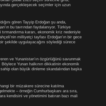
ayında gerçekleşecek seçimler için uzun
aldığını gören Tayyip Erdoğan şu anda,
oğan’ın bu tavrından faydalanıyor. Türkiye
i tırmandırma kararı, ekonomik kriz nedeniyle
çeli’nin milliyetçi tayfası Erdoğan’ın bir gece
bir şekilde uygulayacağını söylediği sürece
ap veren ve Yunanistan’ın özgürlüğünü savunmak
r. Böylece Yunan halkının dikkatinin ekonomik
e sahip olan büyük dinleme skandalından başka
hangi bir müzakere sürecine katılma
 gelmekte – örneğin Cumhurbaşkanı ara sıra,
ra kendisini ve yönetimini batıran bazı mali