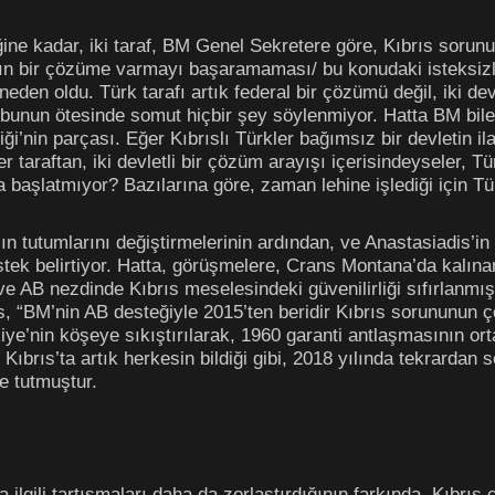
e kadar, iki taraf, BM Genel Sekretere göre, Kıbrıs sorun
fın bir çözüme varmayı başaramaması/ bu konudaki isteksizli
en oldu. Türk tarafı artık federal bir çözümü değil, iki dev
i bunun ötesinde somut hiçbir şey söylenmiyor. Hatta BM bile
iği’nin parçası. Eğer Kıbrıslı Türkler bağımsız bir devletin 
ğer taraftan, iki devletli bir çözüm arayışı içerisindeyseler, 
 başlatmıyor? Bazılarına göre, zaman lehine işlediği için 
’ın tutumlarını değiştirmelerinin ardından, ve Anastasiadis’
stek belirtiyor. Hatta, görüşmelere, Crans Montana’da kalı
 ve AB nezdinde Kıbrıs meselesindeki güvenilirliği sıfırlanm
, “BM’nin AB desteğiyle 2015’ten beridir Kıbrıs sorununun 
ye’nin köşeye sıkıştırılarak, 1960 garanti antlaşmasının or
brıs’ta artık herkesin bildiği gibi, 2018 yılında tekrardan se
de tutmuştur.
 ilgili tartışmaları daha da zorlaştırdığının farkında. Kıbrıs