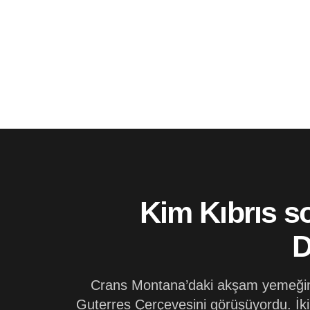
Kim Kıbrıs s
D
Crans Montana’daki akşam yemeğine
Guterres Çerçevesini görüşüyordu. İki