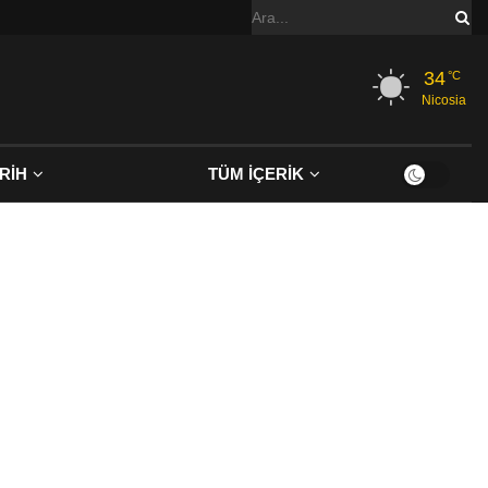
34
°C
Nicosia
RİH
TÜM İÇERİK