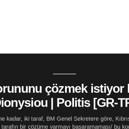
orununu çözmek istiyor k
ionysiou | Politis [GR-T
 kadar, iki taraf, BM Genel Sekretere göre, Kıbrı
 tarafın bir çözüme varmayı başaramaması/ bu konu