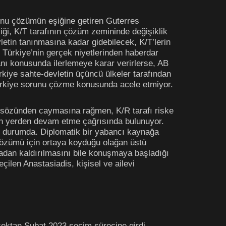
unu çözümün eşiğine getiren Guterres
ği, K/T tarafının çözüm zemininde değişiklik
letin tanınmasına kadar gidebilecek, K/T’lerin
 Türkiye’nin gerçek niyetlerinden haberdar
ilanı konusunda ilerlemeye karar verirlerse, AB
Türkiye sahte-devletin üçüncü ülkeler tarafından
Türkiye sorunu çözme konusunda acele etmiyor.
in sözünden caymasına rağmen, K/R tarafı riske
nan yerden devam etme çağrısında bulunuyor.
ış durumda. Diplomatik bir yabancı kaynağa
çözümü için ortaya koyduğu olağan üstü
tadan kaldırılmasını bile konuşmaya başladığı
çilen Anastasiadis, kişisel ve ailevi
 çoktan Şubat 2023 seçim sürecine girdi,