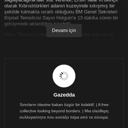
olarak Kıbrıslıtürkleri adanın kuzeyinde sıkışmış bir
şekilde tutmakta ısrarlı olduğunu BM Genel Sekreteri
Kişisel Temsilcisi Sayın Holguin’e 13 dakika süren bir
görüşmede aktardığını kaydetti.
Devamı için
Kilim, Tatar’ın sadece çıkmazlara sebep olan ve işi
yokuşa süren bir tavırla görüşmeyi reddederek,
toplumumuzun birleşik bir Kıbrıs’ta, Avrupa Birliği
içerisinde, insana yakışır koşullarda, gelecek gailesi
olmadan yaşayabileceği, kendini güvenceye alacağı
koşulların yaratılacağı sürdürülebilir ve uygulanabilir bir
çözüme yönelik işbirliği yapmayı reddettiğini vurguladı.
Kilim, Tatar’ın bu tutumunun Kıbrıslıtürklerin
menfaatlerine aykırı olduğunu ve adanın geleceğini
tehlikeye attığını kaydetti. Kilim ayrıca, Volt’un Kıbrıs’ın
Gazedda
yeniden birleşmesi ve Avrupa Birliği’ne katılması için
Sınırların ötesine bakan özgür bir kolektif. | A free
çalışmaya devam edeceğini ve bu hedefe ulaşmak için
collective looking beyond borders. | Μια ελεύθερη
her türlü çabayı göstereceğini ifade etti.
συλλογικότητα που κοιτάζει πέρα από τα σύνορα.