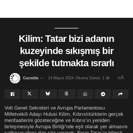
Kilim: Tatar bizi adanın
kuzeyinde sıkışmış bir
şekilde tutmakta ısrarlı
A
Gazedda
14 Mayıs 2024
Okuma Süresi: 1 dk
A
Volt Genel Sekreteri ve Avrupa Parlamentosu
Milletvekili Adayı Hulusi Kilim, Kıbrıslıtürklerin gerçek
menfaatlerini gözeteceğine ve Kıbrıs’ın yeniden
birleşmesiyle Avrupa Birliği’nde eşit olarak yer almasını
sağlayacağına dair söz vererek, Ersin Tatar’ın bilinçli