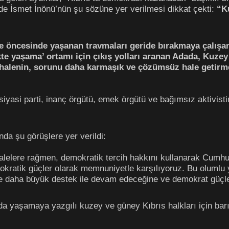
ide İsmet İnönü’nün şu sözüne yer verilmesi dikkat çekti:
“K
 öncesinde yaşanan travmaları geride bırakmaya çalışan 
likte yaşama’ ortamı için çıkış yolları aranan Adada, Kuz
alenin, sorunu daha karmaşık ve çözümsüz hale getirme
 siyasi parti, inanç örgütü, emek örgütü ve bağımsız aktivist
nda şu görüşlere yer verildi:
alelere rağmen, demokratik tercih hakkını kullanarak Cumhu
okratik güçler olarak memnuniyetle karşılıyoruz. Bu olumlu 
 daha büyük destek ile devam edeceğine ve demokrat güçler
ada yaşamaya yazgılı kuzey ve güney Kıbrıs halkları için bar