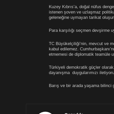
Kuzey Kıbrıs’a, doğal nüfus denges
istenen şoven ve uzlaşmaz politikal
geleneğine uymayan tarikat oluşum
Para karşılığı seçmen devşirme uy
TC Büyükelçiliği’nin, mevcut ve me
kabul edilemez. Cumhurbaşkanı’nın
etmemesi de diplomatik teamüle uy
Türkiyeli demokratik güçler olarak
dayanışma duygularımızı iletiyor
Barış ve bir arada yaşama bilinci g