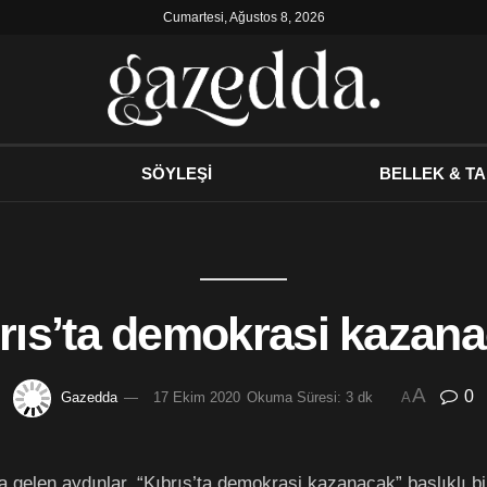
Cumartesi, Ağustos 8, 2026
SÖYLEŞİ
BELLEK & TA
brıs’ta demokrasi kazana
A
0
Gazedda
17 Ekim 2020
Okuma Süresi: 3 dk
A
 gelen aydınlar, “Kıbrıs’ta demokrasi kazanacak” başlıklı bir 