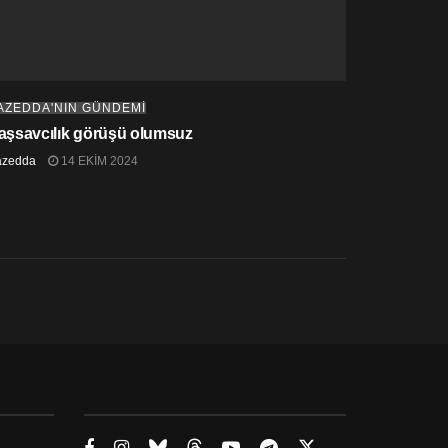
AZEDDA'NIN GÜNDEMİ
aşsavcılık görüşü olumsuz
azedda
14 EKIM 2024