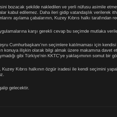
ini bozacak şekilde nakledilen ve yerli nüfusu asimile etmey
ar kabul edilemez. Daha ileri gidip vatandaşlık verilerek ithal
larını aşılama çabalarının, Kuzey Kıbrıs halkı tarafından r
gulamalarına karşı gerekli cevap bu seçimde mutlaka verile
şru Cumhurbaşkanı’nın seçimlere katılmaması için kendisi ve 
 konuya ilişkin olarak bilgi almak üzere makamına davet et
madığı gibi Türkiye’nin KKTC’ye yaklaşımının somut bir gös
, Kuzey Kıbrıs halkının özgür iradesi ile kendi seçimini ya
uz.
alip gelecektir.