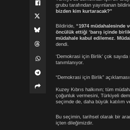
grubu tarafından yayınlanan bildir
bizden kim kurtaracak?”
Bildiride,
“1974 müdahalesinde ve
öncülük ettiği ‘barış içinde bir
müdahale kabul edilemez. Müdah
dendi.
‘Demokrasi için Birlik’ çok sayıda
tanımlanıyor.
“Demokrasi için Birlik” açıklaması
Kuzey Kıbrıs halkının; tüm müdah
çoğunluk vermesini, Türkiyeli dem
seçimde de, daha büyük katılım ve
Bu seçimin, tarihsel olarak bir ar
içten dileğimizdir.