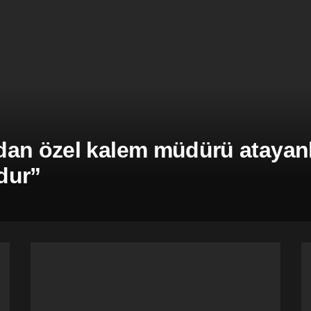
an özel kalem müdürü atayanla
dur”