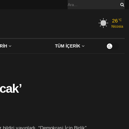
26
°C
Nicosia
RİH
TÜM İÇERİK
cak’
bildiri yayınladı. “Demokrasi İçin Birlik”