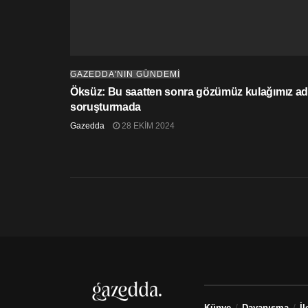
GAZEDDA'NIN GÜNDEMİ
Öksüz: Bu saatten sonra gözümüz kulağımız adl
soruşturmada
Gazedda
28 EKIM 2024
Künye
Dayanışma
İl