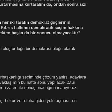
urtarmasına kurtaralım da, ondan sonra sizi
her iki tarafın demokrat güçlerinin
ey Kıbrıs halkının demokratik seçim hakkına
kten başka da bir sonucu olmayacaktır”
in oluşturduğu bir demokrasi bloğu olarak
rbaşkanlığı seçiminde çözüm yanlısı adaylara
yaklaşımın bu hafta sonu yapılacak 2.tur
in zaferi ile sonuçlanacağına inanıyoruz.
ış, huzur ve refaha giden yolu açması, en