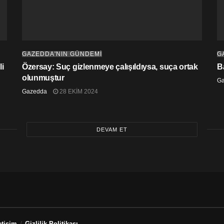
GAZEDDA'NIN GÜNDEMİ
G
i
Özersay: Suç gizlenmeye çalışıldıysa, suça ortak
B
olunmuştur
G
Gazedda
28 EKIM 2024
DEVAM ET
etişim
Gizlilik Politikası