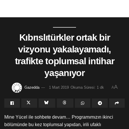
Kıbrıslıtürkler ortak bir
vizyonu yakalayamadı,
trafikte toplumsal intihar
yaşanıyor
A
Gazedda
1 Mart 2019
Okuma Süresi: 1 dk
A
Mine Yücel ile sohbete devam… Programımızın ikinci
bölümünde bu kez toplumsal yapıdan, irili ufaklı