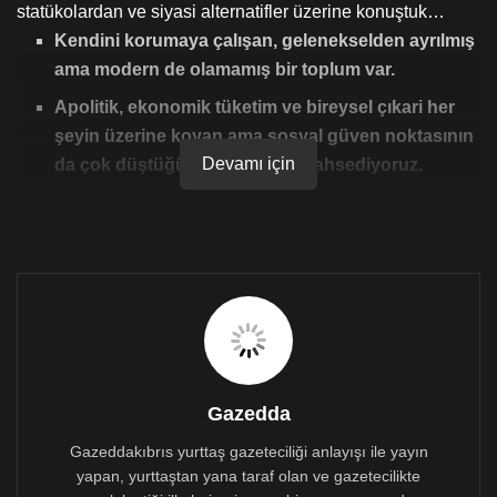
statükolardan ve siyasi alternatifler üzerine konuştuk…
Kendini korumaya çalışan, gelenekselden ayrılmış
ama modern de olamamış bir toplum var.
Apolitik, ekonomik tüketim ve bireysel çıkari her
şeyin üzerine koyan ama sosyal güven noktasının
Devamı için
da çok düştüğü bir ortamdan bahsediyoruz.
Ekonomik krizin en büyük etkisi toplumun
karamsarlığın daha da artması.
Kadın krizlerden daha çok etkileniyor.
Sosyal patlamalar yaşıyoruz. Trafiği toplumsal bir
intihar olarak gözlemlerim. Kazların çok ciddi
oranlarda tek bir araçın kontrolü kaybetmesiyle
gerçekleşiyor. Bu gelişi güzel ve tesadüfi bir
Gazedda
durum değildir.
Gazeddakıbrıs yurttaş gazeteciliği anlayışı ile yayın
Kıbrıslı Türklerin toplum yapısı ne halde? Toplum olma
yapan, yurttaştan yana taraf olan ve gazetecilikte