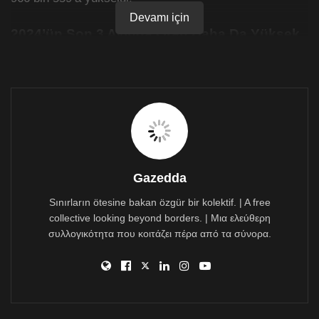
Devamı için
2024’ün Son 3 Ayında Oran Daha Da Yüksek
2024 yılı Ekim, Kasım ve Aralık aylarında kktc
vatandaşlarının barikatlardaki geçiş noktalarından çıkış
sayısı, 2023 yılı aynı dönemine göre yüzde 24,5 artış
göstererek 804 bin 361 oldu.
Kıbrıs’ta toplam 9 barikattaki geçiş noktalarından
güneyden kuzeye geçen kişi sayısı ise yüzde 7,3 düşüş
göstererek 4 milyon 831 bin 724 olarak gerçekleşti.
Gazedda
Kıbrıs’ın güneyinden kuzeyine geçenlerin 2 milyon 836
bin 884’ü Kıbrıs Cumhuriyeti vatandaşı, 1 milyon 994
Sınırların ötesine bakan özgür bir kolektif. | A free
bin 840’ı ise diğer ülke vatandaşları oldu.
collective looking beyond borders. | Μια ελεύθερη
συλλογικότητα που κοιτάζει πέρα από τα σύνορα.
Kıbırslıtürklerin Sayısı Kıbrıslırumları Geçti
Açıklanan rakamlara göre 2024’ün son üç ayında
Kıbrıs’ın güneyinden kuzeyine geçen toplam Kıbrıs
Cumhuriyeti vatandaşı sayısından fazla Kıbrıslıtürk