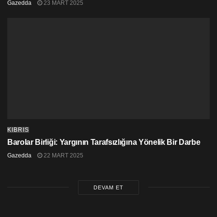
Gazedda
23 MART 2025
831 bin 724’e geriledi. Kktc vatandaşları hariç yapılan
girişlerin yüzde 58,71’ini Kıbrıs Cumhuriyeti
vatandaşları oluşturdu.
2024 yılı Ekim, Kasım ve Aralık aylarında kktc
vatandaşlarının barikatlardaki geçiş noktalarından çıkış
sayısı, 2023 yılı aynı dönemine göre yüzde 24,5 artış
göstererek 804 bin 361 oldu. 2024 yılı itibarıyla bu sayı
2023 yılına göre yüzde 17,9 artış göstererek 2 milyon
966 bin 559’e ulaştı.
KIBRIS
Barolar Birliği: Yargının Tarafsızlığına Yönelik Bir Darbe
Gazedda
22 MART 2025
DEVAM ET