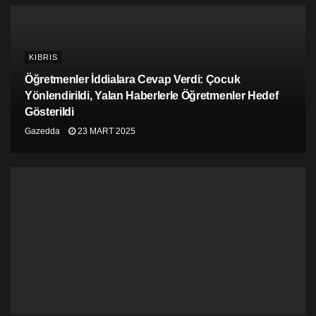
kuzeyden güneye geçti.
Kuzeyden güneye geçen Kıbrıslıtürklerin sayısı 2
milyon 966 bin 559 iken, güneyden kuzeye geçen
Kıbrıslırumların sayısı ise 2 milyon 836 bin 884 oldu.
KIBRIS
Öğretmenler İddialara Cevap Verdi: Çocuk
Yönlendirildi, Yalan Haberlerle Öğretmenler Hedef
Gösterildi
Gazedda
23 MART 2025