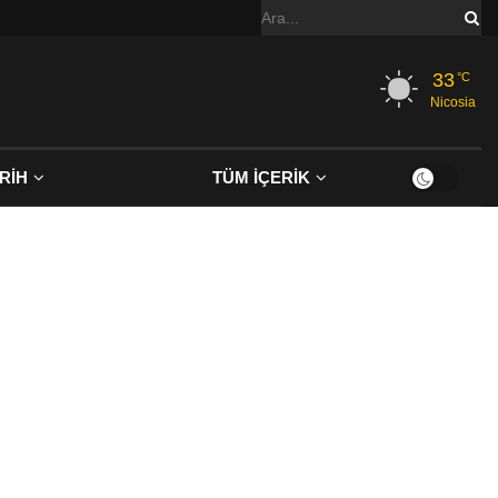
33
°C
Nicosia
RİH
TÜM İÇERİK