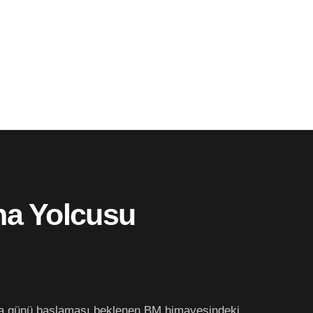
na Yolcusu
uma günü başlaması beklenen BM himayesindeki