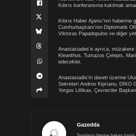
Kıbrıs konferansına katılmak amac
Kıbrıs Haber Ajansı’nın haberine
Cumhurbaşkanı’nın Diplomatik Ofi
Viktoras Papadopulos ve diğer yetkil
Anastasiades’e ayrıca, müzakere ek
Kleanthus, Tumazos Çelepis, Mario
edecekler.
Anastasiadis’in daveti üzerine Ulu
Sekreteri Andros Kiprianu, DİKO 
Yorgos Lillikas, Çevreciler Başkan
Gazedda
Sınırların ötesine bakan özgür 