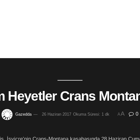
um Heyetler Crans Monta
A
0
Gazedda
26 Haziran 2017
Okuma Süresi: 1 dk
A
adis, İsviçre’nin Crans-Montana kasabasında 28 Haziran C