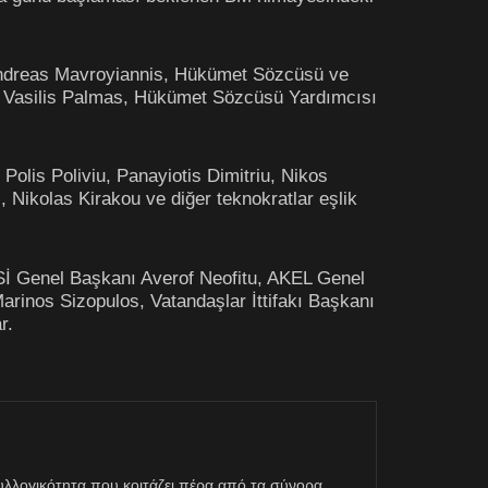
 Andreas Mavroyiannis, Hükümet Sözcüsü ve
ı Vasilis Palmas, Hükümet Sözcüsü Yardımcısı
Polis Poliviu, Panayiotis Dimitriu, Nikos
 Nikolas Kirakou ve diğer teknokratlar eşlik
DİSİ Genel Başkanı Averof Neofitu, AKEL Genel
inos Sizopulos, Vatandaşlar İttifakı Başkanı
r.
η συλλογικότητα που κοιτάζει πέρα από τα σύνορα.