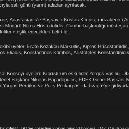
ıyla salı günü (yarın) adadan ayrılacak.
 göre, Anastasiadis’e Başsavcı Kostas Kliridis, müzakereci
si Müdürü Nikos Hristodulidis, Cumhurbaşkanlığı müsteşar
ilerin eşlik edecekleri belirtildi.
ibi üyeleri Erato Kozakou Markullis, Kipros Hrisostomidis, 
s Eliadis, Konstantinos Kombos, Aristoteles Konstandinidis,
sal Konseyi üyeleri: Kıbrıslırum eski lider Yorgos Vasiliu, 
Genel Başkanı Nikolas Papadopulos, EDEK Genel Başkanı Mar
ı Yorgos Perdikis ve Polis Polikarpos da İsviçre’ye gidiyorla
bir kolektif. | A free collective looking beyond borders. | Μια ελεύθερ