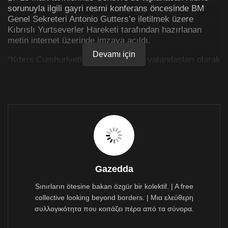
sorunuyla ilgili gayri resmi konferans öncesinde BM
Genel Sekreteri Antonio Gutters’e iletilmek üzere
Kıbrıslı Yurtseverler Hareketi tarafından hazırlanan
metin internet üzerinde imzaya açıldı.
Devamı için
“Kıbrıs Cumhuriyeti’nin Kıbrıslı Türk vatandaşları olarak
Kıbrıs’ta çözüm ve barış istiyoruz! Kıbrıslı Rumlar ve
Ada’nın diğer etnik kökenden vatandaşlarıyla birlikte
yaşamak istiyoruz” denilen imza metninde “ada’nın
önce “taksimine”, daha sonra da kuzey yarısının
Türkiye’ye ilhak edilmesine yol açacak “iki egemen
devlet”li çözüm safsatasını reddediyoruz” vurgusunda
bulunuluyor.
“Kıbrıs Cumhuriyeti’nin Kıbrıslı Türk vatandaşları
olarak, sizin insiyatifiniz ile, Mart ayında İsviçre’de
Gazedda
yapılması öngörülen, “Beş Artı Bir Gayrıresmi Kıbrıs
Zirvesi”nden çok ciddi endişeler duymaktayız” denilen
Sınırların ötesine bakan özgür bir kolektif. | A free
BM Genel Sekreteri’ne hitap eden imza metni,
collective looking beyond borders. | Μια ελεύθερη
https://www.yurtseverkibrisli.org/
adresinden imzaya
συλλογικότητα που κοιτάζει πέρα από τα σύνορα.
açıldı.