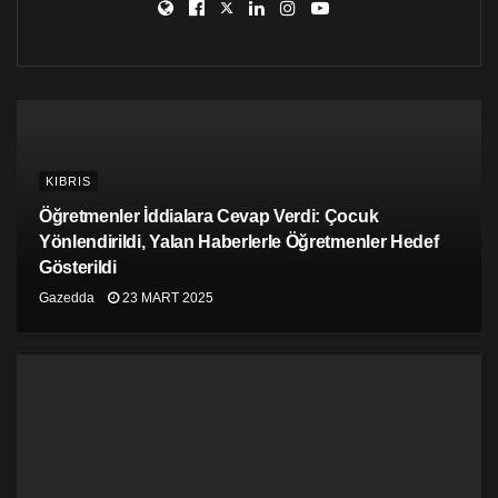
Rumların bahsedilen dönem içerisinde Kıbrıs’ın
kuzeyinde ve Türkiye’de 9 milyon Euro’dan fazla
harcama yaptıklarını ve bu rakamın geçen yılın aynı
döneminde ise yaklaşık 6,9 milyon Euro olduğunu
kaydeden gazete, Kıbrıslı Türklerin güney kesiminde en
çok süpermarketlerde harcama yaptığını, Rumların ise
kuzeyde genellikle yakıt, eğlence ve otellere para
harcadıklarını ekledi.
KIBRIS
Öğretmenler İddialara Cevap Verdi: Çocuk
Yönlendirildi, Yalan Haberlerle Öğretmenler Hedef
Gösterildi
Gazedda
23 MART 2025