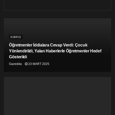
Başkanlık ofisi dışında toplanan kalabalık, Maraş ve
Kıbrıs’ta federal bir çözüme inanan ve Kıbrıslırumların
KIBRIS
ve Kıbrıslıtürklerin bir devlette barışçıl bir arada
Öğretmenler İddialara Cevap Verdi: Çocuk
yaşayabileceklerine olan inançlarını yeniledi.
Yönlendirildi, Yalan Haberlerle Öğretmenler Hedef
Gösterildi
Gazedda
23 MART 2025