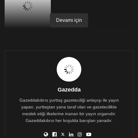
Devamı için
Barış, dostluk, işbirliği ve refah için iki toplumlu, iki
bölgeli, Federasyon için Kıbrıs’ın güneyinde eylem
yapıldı.
Gazedda
Gazeddakıbrıs yurttaş gazeteciliği anlayışı ile yayın
Eylemde, yolsuzluk ve çözüme karşı oynanan oyunlar
yapan, yurttaştan yana taraf olan ve gazetecilikte
da kınanırken topumlar arası görüşmelerin yeniden
meslek etiği ilkelerine inanan bir yayın organıdır.
başlaması talep edildi.
Gazeddakıbrıs her koşulda barıştan yanadır.