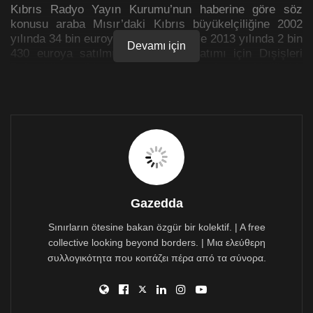
Kıbrıs Radyo Yayın Kurumu’nun haberine göre söz
konusu araba Mısır’daki Kıbrıs büyükelçiliğine 2002
yılında 34 bin euroya satın alınmış ve 2013 yılında 2 bin
Devamı için
430 euroya satılmıştı. Arabanın satımı için Dışişleri
Bakanlığında iki üyesi tutuklananlar olan üç kişilik bir
komisyon kurulmuştu. Yakalanan kişilerin arabanın
sade bir memur olan Mısır’daki Yunanistan elçiliği ikinci
konsolosuna satılmasını önerdikleri tesbit edildi.
Araba 7 Nisan 2015 tarihinde Kıbrıs’a getirildi ve 2016
Şubatında büyükelçiliğin eski ataşesi olan ve şimdi
başka bir dairede çalışmakta olan kişi adına kaydedildi.
Bu kişinin, söz konusu arabanın satılması önerisi yapan
komisyonun üyesi olduğu belirtiliyor.
Gazedda
Sınırların ötesine bakan özgür bir kolektif. | A free
collective looking beyond borders. | Μια ελεύθερη
συλλογικότητα που κοιτάζει πέρα από τα σύνορα.