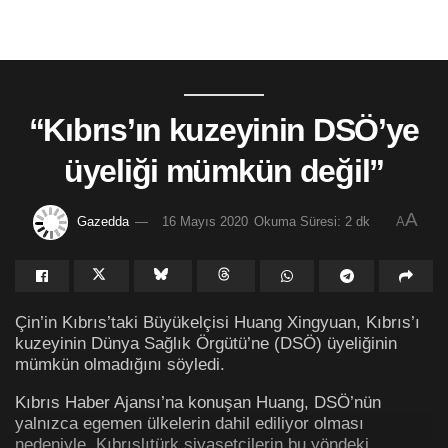
“Kıbrıs’ın kuzeyinin DSÖ’ye
üyeliği mümkün değil”
A
Gazedda
16 Mayıs 2020
Okuma Süresi: 2 dk
A
Çin’in Kıbrıs’taki Büyükelçisi Huang Xingyuan, Kıbrıs’ı
kuzeyinin Dünya Sağlık Örgütü’ne (DSÖ) üyeliğinin
mümkün olmadığını söyledi.
Kıbrıs Haber Ajansı’na konuşan Huang, DSÖ’nün
yalnızca egemen ülkelerin dahil ediliyor olması
nedeniyle, Kıbrıslıtürk siyasetçilerin bu yöndeki