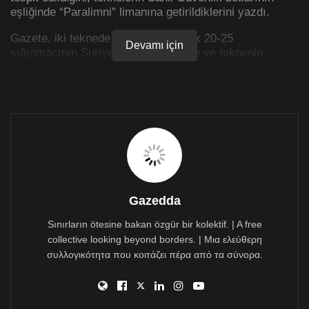
eşliğinde “Paralimni” limanına getirildiklerini yazdı.
Gazete, iki teknede bulunan yaklaşık 20-25
Devamı için
sığınmacının Suriye’den geldiklerinin ve teknenin
Lübnan kıyılarından hareket ettiğinin tespit edildiğini
belirtirken üç teknenin ise Kovo Greko burnu
açıklarında olduğunun tespit edildiğini aktardı.
Açıkta bulunan üç teknenin ikisinde yaklaşık 20-25,
üçüncü teknede ise yaklaşık 150 sığınmacının
bulunduğunun tahmin edildiğini vurgulayan gazete, söz
konusu teknelerin de Kıbrıs’a getirilmelerinin
beklendiğini yazdı.
Gazedda
Öte yandan gazete bir diğer haberinde ise, Kıbrıs’ta
Göç İdaresi Müsteşarlığı oluşturulması için
Sınırların ötesine bakan özgür bir kolektif. | A free
çalışmaların devam ettiğini yazdı.
collective looking beyond borders. | Μια ελεύθερη
συλλογικότητα που κοιτάζει πέρα από τα σύνορα.
Söz konusu müsteşarlığa ilişkin yasanın 29 Şubat’ta
onaylandığını ve müsteşarlık ofisinin oluşturulması
çalışmalarının sürdüğünü de vurgulayan gazete, Kıbrıs
Cumhuriyeti Başkanı Nikos Hristodulidis’in siyasi