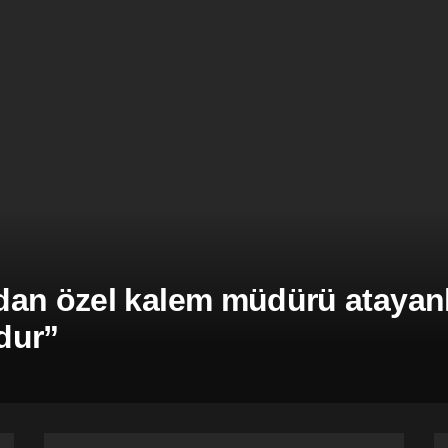
an özel kalem müdürü atayanla
dur”