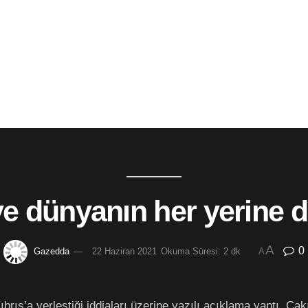
ve dünyanın her yerine d
A
0
Gazedda
22 Haziran 2021
Okuma Süresi: 2 dk
A
Kıbrıs’a yerleştiği iddiaları üzerine yazılı açıklama yaptı. Ç