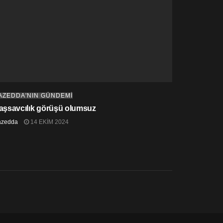
AZEDDA'NIN GÜNDEMİ
aşsavcılık görüşü olumsuz
azedda
14 EKIM 2024