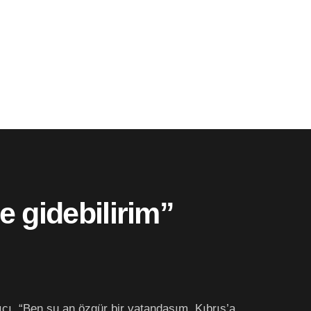
e gidebilirim”
akıcı, “Ben şu an özgür bir vatandaşım, Kıbrıs’a