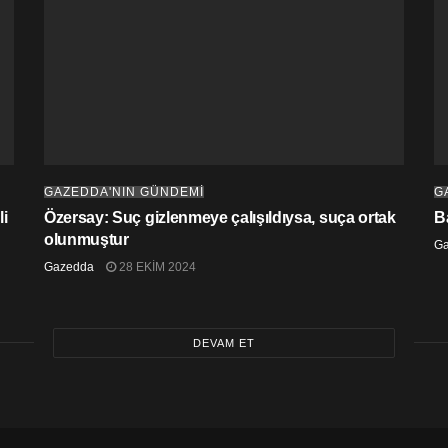
GAZEDDA'NIN GÜNDEMİ
G
i
Özersay: Suç gizlenmeye çalışıldıysa, suça ortak
B
olunmuştur
G
Gazedda
28 EKIM 2024
DEVAM ET