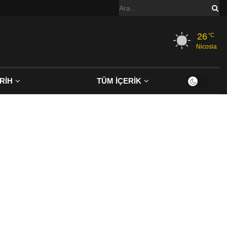
26
°C
Nicosia
RİH
TÜM İÇERİK