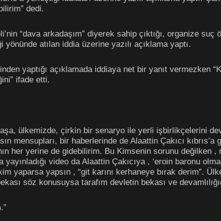
ilirim” dedi.
nin “dava arkadaşım” diyerek sahip çıktığı, organize suç ör
i yönünde atılan iddia üzerine yazılı açıklama yaptı.
nden yaptığı açıklamada iddiaya net bir yanıt vermezken “K
ni” ifade etti.
laşa, ülkemizde, çirkin bir senaryo ile yerli işbirlikçelerini 
 mensupları, bir haberlerinde de Alaattin Çakıcı kıbrıs’a gö
n her yerine de gidebilirim. Bu Kimsenin sorunu değilken , n
a yayınladığı video da Alaattin Çakıcıya , ‘eroin baronu olmas
na kim yaparsa yapsın , “git karını kerhaneye bırak derim”. 
ekası söz konusuysa tarafım devletin bekası ve devamlılığıd
.”