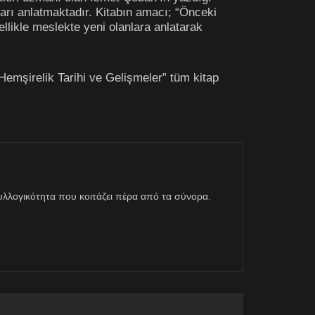
ayları anlatmaktadır. Kitabın amacı; “Önceki
llikle meslekte yeni olanlara anlatarak
 Hemşirelik Tarihi ve Gelişmeler” tüm kitap
η συλλογικότητα που κοιτάζει πέρα από τα σύνορα.