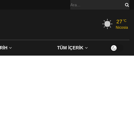
27
°C
Nicosia
RİH
TÜM İÇERİK