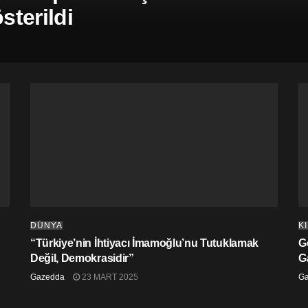
terildi
DÜNYA
K
“Türkiye’nin İhtiyacı İmamoğlu’nu Tutuklamak
G
Değil, Demokrasidir”
G
Gazedda
23 MART 2025
G