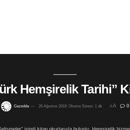
ürk Hemşirelik Tarihi” Ki
A
0
Gazedda
26 Ağustos 2018
Okuma Süresi: 1 dk
A
Gelişmeler” isimli kitap okurlarıyla buluştu. Hemşirelik hizm