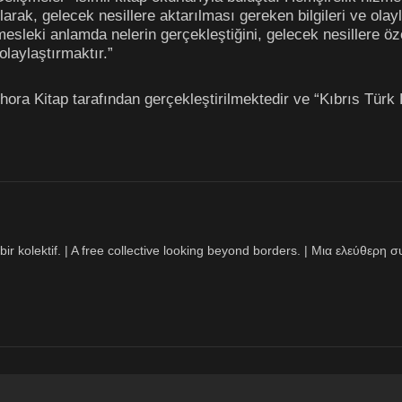
i olarak, gelecek nesillere aktarılması gereken bilgileri ve ol
sleki anlamda nelerin gerçekleştiğini, gelecek nesillere öze
olaylaştırmaktır.”
Khora Kitap tarafından gerçekleştirilmektedir ve “Kıbrıs Türk
bir kolektif. | A free collective looking beyond borders. | Μια ελεύθερ