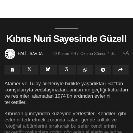
Kıbrıs Nuri Sayesinde Güzel!
A
HALİL SAVDA
20 Kasım 2017
Okuma Süresi: 4 dk
A
Atamer ve Tülay aileleriyle birlikte yaşadıkları Baf’tan
komşularıyla vedalaşmadan, anılarının geçtiği koltukları
ve resimleri alamadan 1974’ün ardından evlerini
terkettiler.
Kıbrıs’ın güneyinden kuzeyine yerleştiler. Kendileri gibi
evlerini terk etmek zorunda kalan, geride koltuk ve
fotoğraf albümlerini bırakarak bu sefer kendilerinin
terkettiği mekanlara doğru göç eden ailelerin evlerine