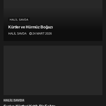
Hakikat ortada duruyordu.
Kimse ait olduğu yerde değildi; kimse de yaşadığı yere
ait olamayacaktı.
HALIL SAVDA
Nuri, lise yıllarında sol fikirlerle tanıştı. Daha 19
Kürtler ve Hürmüz Boğazı
yaşında Cumhuriyetçi Türk Partisi’nin gençlik örgütünde
HALİL SAVDA
24 MART 2026
yer aldı. 20’indeyken partinin gençlik kolları başkanı
oldu.
2004 yılında Kıbrıs’ın kuzeyinde ‘Annan Planı’nın
kabulü için aktif çalıştı. Bu süreçte Müzakere
masasının problemi çözmek için yetmediğini gördü.
Ortak geçmişi olan Rum ve Türklerin birlikte yaşadıkları
diğer etnik ve dini guruplarla ayrılık sınırılarını yok
ederek geleceğin ortak kurgusunda çözümü birlikte
sağlayabileceklerine inandı.
Bu inançla örgütlendi.
HALIL SAVDA
KKTC denilen işgal topraklarının yöneticileri kendisini