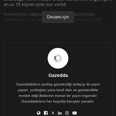
en az 15 kişinin işine son verildi.
Koronavirüs salgınını fırsat bilen Medya Grubu
Devamı için
yöneticileri, çalışan işçilerin maaşlarından da %30
civarında kesinti yaptı.
Basın Emekçileri Sendikası Başkanı Ali Kişmir
GazeddaKıbrıs’a yaptığı açıklamada, kurumun sendika
ile Toplu İş Sözleşmesi olmasına rağmen, yine usulsüz
bir şekilde ve sendikaya danışmadan böyle bir kararı
aldığını ifade ederek, hükümetin bu konuyu gündemine
almaya çok geç kaldığını belirtti.
Kişmir, basın sektöründe çalışan emekçileri sokağa
Gazedda
atmanın “vefasızlık ve vicdansızlık” olduğunu da
kaydetti.
Gazeddakıbrıs yurttaş gazeteciliği anlayışı ile yayın
yapan, yurttaştan yana taraf olan ve gazetecilikte
Kıbrıs Gazetesi Sosyal Medya hesabından dün
meslek etiği ilkelerine inanan bir yayın organıdır.
yayımlanan bir çalışmada, bu zor günlerde çalışan tüm
Gazeddakıbrıs her koşulda barıştan yanadır.
çalışanlara teşekkür edilmişti.